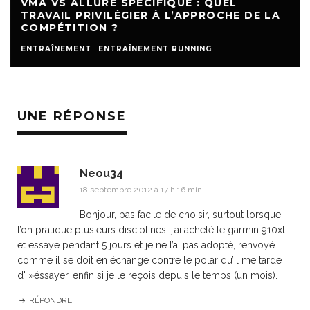
VMA VS ALLURE SPÉCIFIQUE : QUEL
TRAVAIL PRIVILÉGIER À L’APPROCHE DE LA
COMPÉTITION ?
ENTRAÎNEMENT
ENTRAÎNEMENT RUNNING
UNE RÉPONSE
Neou34
18 septembre 2012 à 17 h 16 min
Bonjour, pas facile de choisir, surtout lorsque
l’on pratique plusieurs disciplines, j’ai acheté le garmin 910xt
et essayé pendant 5 jours et je ne l’ai pas adopté, renvoyé
comme il se doit en échange contre le polar qu’il me tarde
d' »éssayer, enfin si je le reçois depuis le temps (un mois).
RÉPONDRE