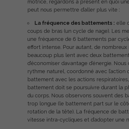
motrice, regardons à présent en quoi u
peut nous permettre d’aller plus vite :
La fréquence des battements :
elle 
coups de bras (un cycle de nage). Les me
une fréquence de 6 battements par cycle
effort intense. Pour autant, de nombreux
beaucoup plus lent avec deux battements
d’économiser davantage d’énergie. Nous co
rythme naturel, coordonné avec l’action de
battement avec les actions respiratoires
battement doit se poursuivre durant la pha
du corps. Nous observons souvent des bat
trop longue (le battement part sur le cô
rotation de la
tête). La fréquence de bat
vitesse intra-cycliques et d’adopter une 