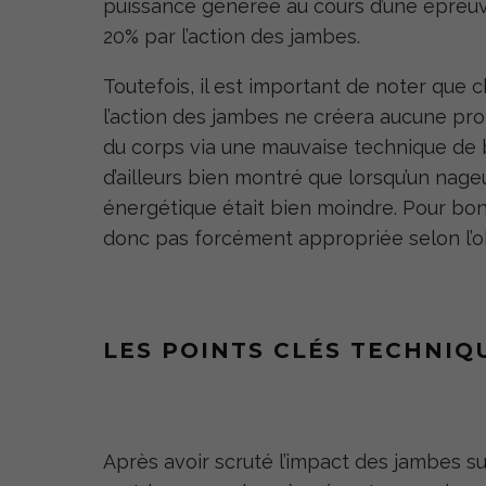
puissance générée au cours d’une épreuve
20% par l’action des jambes.
Toutefois, il est important de noter que 
l’action des jambes ne créera aucune pro
du corps via une mauvaise technique de b
d’ailleurs bien montré que lorsqu’un nageur
énergétique était bien moindre. Pour bon 
donc pas forcément appropriée selon l’obj
LES POINTS CLÉS TECHNIQU
Après avoir scruté l’impact des jambes su