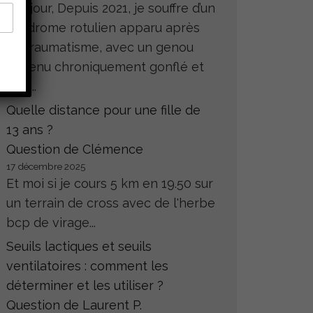
Bonjour, Depuis 2021, je souffre d’un
syndrome rotulien apparu après
un traumatisme, avec un genou
devenu chroniquement gonflé et
très...
Quelle distance pour une fille de
13 ans ?
Question de Clémence
17 décembre 2025
Et moi si je cours 5 km en 19.50 sur
un terrain de cross avec de l'herbe
bcp de virage...
Seuils lactiques et seuils
ventilatoires : comment les
déterminer et les utiliser ?
Question de Laurent P.