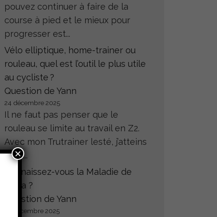
pouvez continuer à faire de la
course à pied et le mieux pour
progresser est...
Vélo elliptique, home-trainer ou
rouleau, quel est l’outil le plus utile
au cycliste ?
Question de Yann
24 décembre 2025
Il ne faut pas penser que le
rouleau se limite au travail en Z2.
Avec mon Trutrainer lesté, j’atteins
×
sans...
Connaissez-vous la Maladie de
Hoffa ?
Question de Yann
23 décembre 2025