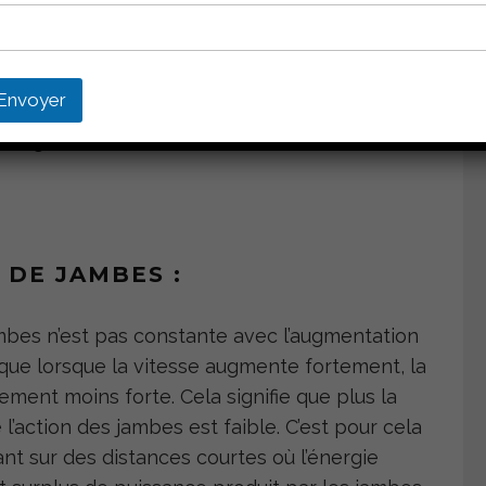
 peuvent tout à fait travailler cette
récaution pour prévenir l’apparition
Envoyer
 DE JAMBES :
mbes n’est pas constante avec l’augmentation
 que lorsque la vitesse augmente fortement, la
ment moins forte. Cela signifie que plus la
l’action des jambes est faible. C’est pour cela
nt sur des distances courtes où l’énergie