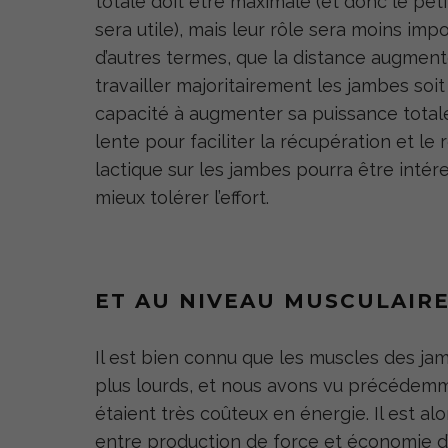
totale doit être maximale (et donc le pet
sera utile), mais leur rôle sera moins imp
d’autres termes, que la distance augment
travailler majoritairement les jambes soi
capacité à augmenter sa puissance totale, 
lente pour faciliter la récupération et le 
lactique sur les jambes pourra être intér
mieux tolérer l’effort.
ET AU NIVEAU MUSCULAIRE
Il est bien connu que les muscles des ja
plus lourds, et nous avons vu précédemme
étaient très coûteux en énergie. Il est al
entre production de force et économie d’