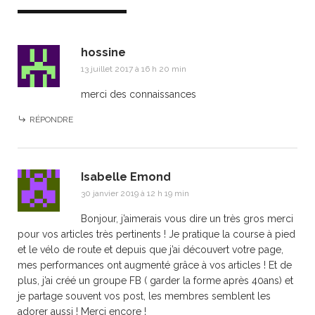
hossine
13 juillet 2017 à 16 h 20 min
merci des connaissances
RÉPONDRE
Isabelle Emond
30 janvier 2019 à 12 h 19 min
Bonjour, j’aimerais vous dire un très gros merci
pour vos articles très pertinents ! Je pratique la course à pied
et le vélo de route et depuis que j’ai découvert votre page,
mes performances ont augmenté grâce à vos articles ! Et de
plus, j’ai créé un groupe FB ( garder la forme après 40ans) et
je partage souvent vos post, les membres semblent les
adorer aussi ! Merci encore !