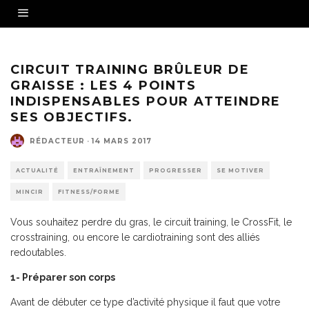
CIRCUIT TRAINING BRÛLEUR DE
GRAISSE : LES 4 POINTS
INDISPENSABLES POUR ATTEINDRE
SES OBJECTIFS.
RÉDACTEUR
·
14 MARS 2017
ACTUALITÉ
ENTRAÎNEMENT
PROGRESSER
SE MOTIVER
MINCIR
FITNESS/FORME
Vous souhaitez perdre du gras, le circuit training, le CrossFit, le
crosstraining, ou encore le cardiotraining sont des alliés
redoutables.
1- Préparer son corps
Avant de débuter ce type d’activité physique il faut que votre