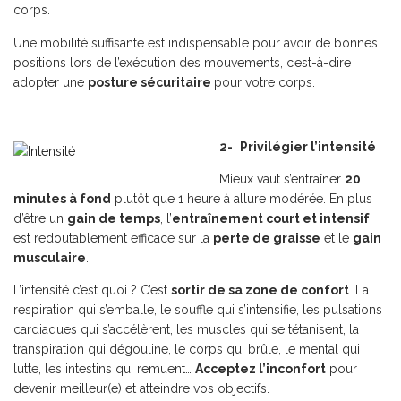
corps.
Une mobilité suffisante est indispensable pour avoir de bonnes
positions lors de l’exécution des mouvements, c’est-à-dire
adopter une
posture sécuritaire
pour votre corps.
2-
Privilégier l’intensité
Mieux vaut s’entraîner
20
minutes à fond
plutôt que 1 heure à allure modérée. En plus
d’être un
gain de temps
, l’
entraînement court et intensif
est redoutablement efficace sur la
perte de graisse
et le
gain
musculaire
.
L’intensité c’est quoi ? C’est
sortir de sa zone de confort
. La
respiration qui s’emballe, le souffle qui s’intensifie, les pulsations
cardiaques qui s’accélèrent, les muscles qui se tétanisent, la
transpiration qui dégouline, le corps qui brûle, le mental qui
lutte, les intestins qui remuent…
Acceptez l’inconfort
pour
devenir meilleur(e) et atteindre vos objectifs.