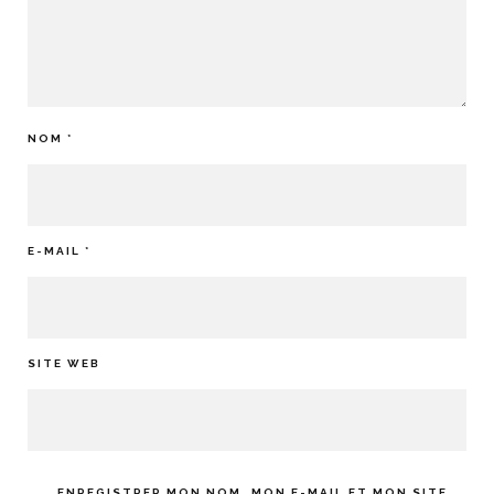
NOM
*
E-MAIL
*
SITE WEB
ENREGISTRER MON NOM, MON E-MAIL ET MON SITE