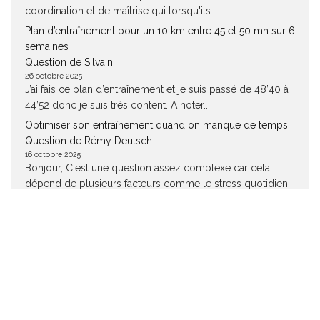
coordination et de maîtrise qui lorsqu'ils...
Plan d’entraînement pour un 10 km entre 45 et 50 mn sur 6
semaines
Question de Silvain
26 octobre 2025
J’ai fais ce plan d’entraînement et je suis passé de 48’40 à
44’52 donc je suis très content. A noter...
Optimiser son entraînement quand on manque de temps
Question de Rémy Deutsch
16 octobre 2025
Bonjour, C'est une question assez complexe car cela
dépend de plusieurs facteurs comme le stress quotidien,
l'allure de vos séance,...
Plan entrainement 5 km à 18 km/h, 5 séances par semaine
Question de Quentin
14 octobre 2025
bonjour, vous parlez lors de la premiere séance de : "
d’exercices technique de course et de lignes droites". Je...
Optimiser son entraînement quand on manque de temps
Question de Nicolas