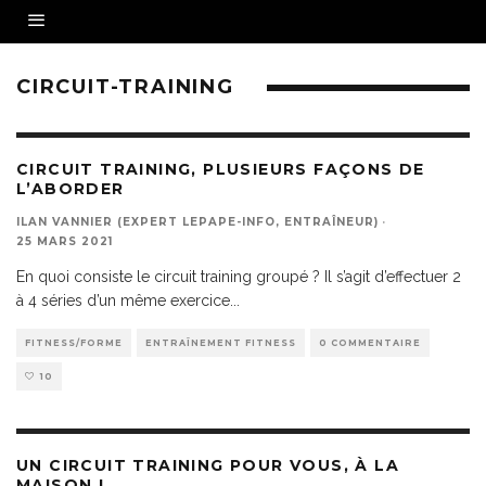
CIRCUIT-TRAINING
CIRCUIT TRAINING, PLUSIEURS FAÇONS DE
L’ABORDER
ILAN VANNIER (EXPERT LEPAPE-INFO, ENTRAÎNEUR)
·
25 MARS 2021
En quoi consiste le circuit training groupé ? Il s’agit d’effectuer 2
à 4 séries d’un même exercice
...
FITNESS/FORME
ENTRAÎNEMENT FITNESS
0 COMMENTAIRE
10
UN CIRCUIT TRAINING POUR VOUS, À LA
MAISON !