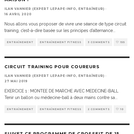
ILAN VANNIER (EXPERT LEPAPE-INFO, ENTRAÎNEUR)
·
16 AVRIL 2020
Nous allons vous proposer de vivre une séance de type circuit
training, c’est-à-dire basée sur les principes d’alternance
...
ENTRAÎNEMENT
ENTRAÎNEMENT FITNESS
3 COMMENTS
155
CIRCUIT TRAINING POUR COUREURS
ILAN VANNIER (EXPERT LEPAPE-INFO, ENTRAÎNEUR)
·
27 MAI 2019
EXERCICE 1 : MONTEE DE MARCHE AVEC MEDECINE-BALL
Tenir un ballon ou médecine-ball à deux mains contre sa
...
ENTRAÎNEMENT
ENTRAÎNEMENT FITNESS
2 COMMENTS
10
SUIVEZ CE PROGRAMME DE CROSSFIT DE 15