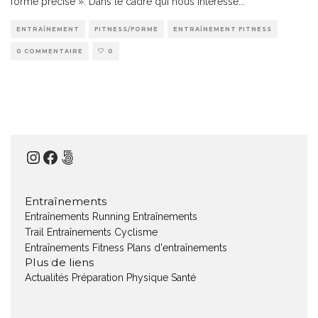
forme précise ». Dans le cadre qui nous intéresse
...
ENTRAÎNEMENT
FITNESS/FORME
ENTRAÎNEMENT FITNESS
0 COMMENTAIRE
0
Instagram
Facebook
500px
Entraînements
Entraînements Running
Entraînements
Trail
Entraînements Cyclisme
Entraînements Fitness
Plans d'entraînements
Plus de liens
Actualités
Préparation Physique
Santé