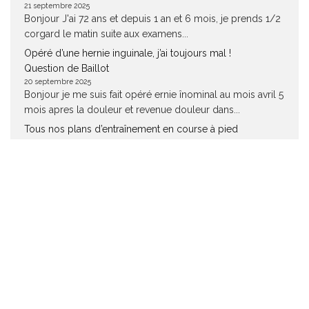
21 septembre 2025
Bonjour J'ai 72 ans et depuis 1 an et 6 mois, je prends 1/2
corgard le matin suite aux examens...
Opéré d’une hernie inguinale, j’ai toujours mal !
Question de Baillot
20 septembre 2025
Bonjour je me suis fait opéré ernie înominal au mois avril 5
mois apres la douleur et revenue douleur dans...
Tous nos plans d’entraînement en course à pied
Question de Kikie
20 septembre 2025
Bonjour, Je viens de suivre votre plan d!entrainement,
pour 5kms... J'ai augmenté, ma VMA !! J'ai une semaine
d'avance ,...
Instagram
Facebook
500px