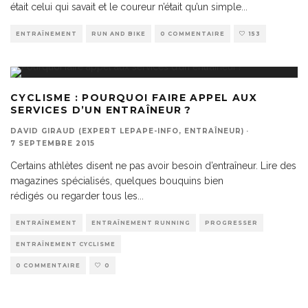
était celui qui savait et le coureur n’était qu’un simple
...
ENTRAÎNEMENT
RUN AND BIKE
0 COMMENTAIRE
153
CYCLISME : POURQUOI FAIRE APPEL AUX
SERVICES D’UN ENTRAÎNEUR ?
DAVID GIRAUD (EXPERT LEPAPE-INFO, ENTRAÎNEUR)
·
7 SEPTEMBRE 2015
Certains athlètes disent ne pas avoir besoin d’entraîneur. Lire des
magazines spécialisés, quelques bouquins bien
rédigés ou regarder tous les
...
ENTRAÎNEMENT
ENTRAÎNEMENT RUNNING
PROGRESSER
ENTRAÎNEMENT CYCLISME
0 COMMENTAIRE
0