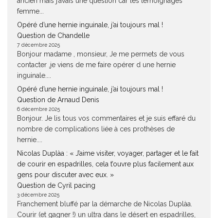
ancien mais j’avais une question car les témoignages
femme...
Opéré d’une hernie inguinale, j’ai toujours mal !
Question de Chandelle
7 décembre 2025
Bonjour madame , monsieur, Je me permets de vous
contacter ,je viens de me faire opérer d une hernie
inguinale....
Opéré d’une hernie inguinale, j’ai toujours mal !
Question de Arnaud Denis
6 décembre 2025
Bonjour. Je lis tous vos commentaires et je suis effaré du
nombre de complications liée à ces prothèses de
hernie....
Nicolas Duplàa : « J’aime visiter, voyager, partager et le fait
de courir en espadrilles, cela t’ouvre plus facilement aux
gens pour discuter avec eux. »
Question de Cyril pacing
3 décembre 2025
Franchement bluffé par la démarche de Nicolas Duplàa.
Courir (et gagner !) un ultra dans le désert en espadrilles,