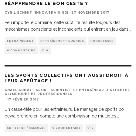
RÉAPPRENDRE LE BON GESTE ?
CYRIL SCHMIT (INNOV.TRAINING)
·
27 NOVEMBRE 2017
Peu importe le domaine, cette subtilité résulte toujours des
mécanismes conscients et inconscients qui entrent en jeu dans
...
ENTRAÎNEMENT
ENTRAÎNEMENT RUNNING
PROGRESSER
0 COMMENTAIRE
4
LES SPORTS COLLECTIFS ONT AUSSI DROIT À
LEUR AFFÛTAGE !
ANAEL AUBRY - SPORT SCIENTIST ET ENTRAÎNEUR D'ATHLÈTES
OLYMPIQUES ET PROFESSIONNELS
·
17 FÉVRIER 2017
Un casse-tête pour les entraîneurs. Le manager de sports co
devra prendre en compte une combinaison de multiples
...
SE TESTER / CALCULER
0 COMMENTAIRE
0