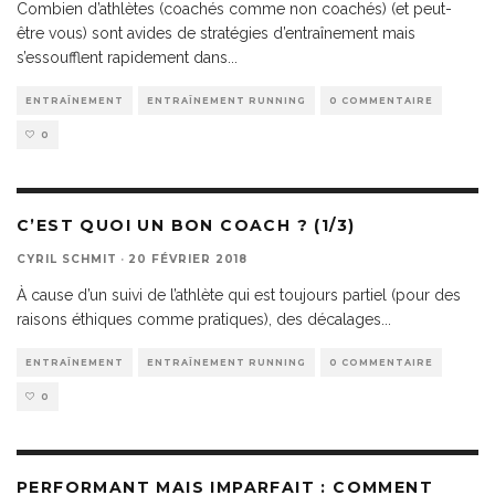
Combien d’athlètes (coachés comme non coachés) (et peut-
être vous) sont avides de stratégies d’entraînement mais
s’essoufflent rapidement dans
...
ENTRAÎNEMENT
ENTRAÎNEMENT RUNNING
0 COMMENTAIRE
0
C’EST QUOI UN BON COACH ? (1/3)
CYRIL SCHMIT
·
20 FÉVRIER 2018
À cause d’un suivi de l’athlète qui est toujours partiel (pour des
raisons éthiques comme pratiques), des décalages
...
ENTRAÎNEMENT
ENTRAÎNEMENT RUNNING
0 COMMENTAIRE
0
PERFORMANT MAIS IMPARFAIT : COMMENT