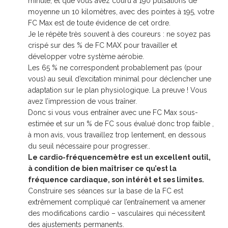
minute, et que vous avez couru à 190 pulsations de
moyenne un 10 kilomètres, avec des pointes à 195, votre
FC Max est de toute évidence de cet ordre.
Je le répète très souvent à des coureurs : ne soyez pas
crispé sur des % de FC MAX pour travailler et
développer votre système aérobie.
Les 65 % ne correspondent probablement pas (pour
vous) au seuil d’excitation minimal pour déclencher une
adaptation sur le plan physiologique. La preuve ! Vous
avez l’impression de vous traîner.
Donc si vous vous entraîner avec une FC Max sous-
estimée et sur un % de FC sous évalué donc trop faible ,
à mon avis, vous travaillez trop lentement, en dessous
du seuil nécessaire pour progresser..
Le cardio-fréquencemètre est un excellent outil,
à condition de bien maîtriser ce qu’est la
fréquence cardiaque, son intérêt et ses limites.
Construire ses séances sur la base de la FC est
extrêmement compliqué car l’entraînement va amener
des modifications cardio – vasculaires qui nécessitent
des ajustements permanents.