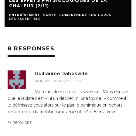
LES EFFETS PHYSIOLOGIQUES DE LA
CHALEUR (2/11)
ENTRAÎNEMENT
SANTÉ
COMPRENDRE SON CORPS
LES ESSENTIELS
8 RESPONSES
Guillaume Dabosville
30 juillet 2014 à 15 h 22 min
Votre article m’intéresse vivement. Vous écrivez
que le lactate n’est « ni un déchet , ni une toxine » comment
le définissez vous alors sur le plan biochimique en dehors
de « produit du métabolisme anaérobie? ». Bien à vous .
RÉPONDRE