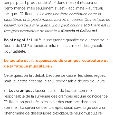
temps, plus il produira de l’ATP donc mieux il réussira sa
performance, mais seulement s’il est « acclimaté » au travail
lactique. D’ailleurs,
« Il existe une forte corrélation entre la
lactatémie et la performance au 400 m course. Ce n’est pas un
hasard non plus si le guépard qui peut courir à 100 km/h est un
très gros producteur de lactate »
(
Cazorla et Coll 2001)
Point négatif :
il lui faut une grande quantité de glucose pour
fournir de l’ATP et l’acidose intra musculaire est désagréable
pour l’athlète.
Le lactate est-il responsable de crampes, courbature et
de la fatigue musculaire ?
Cette question fait débat. Désolée de casser les idées reçues,
mais le lactate n’est pas le seul responsable de ces douleurs.
Les crampes :
l’accumulation de lactates comme
responsable de la survenue des crampes est une coïncidence.
D’ailleurs on peut très bien avoir des crampes dans son
sommeil. La survenue des crampes serait davantage due à un
phénomène de déséquilibre d’excitabilité neuromusculaire.