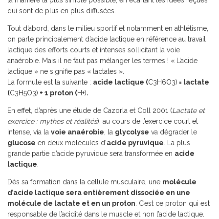
la manière la plus simple possible, en écartant les idées reçues
qui sont de plus en plus diffusées.
Tout d’abord, dans le milieu sportif et notamment en athlétisme,
on parle principalement d’acide lactique en référence au travail
lactique des efforts courts et intenses sollicitant la voie
anaérobie. Mais il ne faut pas mélanger les termes ! « L’acide
lactique » ne signifie pas « lactates ».
La formule est la suivante :
acide lactique (
C3H6O3)
= lactate
(
C3H5O3)
+ 1 proton (
H+)
.
En effet, d’après une étude de Cazorla et Coll 2001 (
Lactate et
exercice : mythes et réalités
), au cours de l’exercice court et
intense, via la
voie anaérobie
, la
glycolyse
va dégrader le
glucose
en deux molécules d’
acide pyruvique
. La plus
grande partie d’acide pyruvique sera transformée en
acide
lactique
.
Dès sa formation dans la cellule musculaire, une
molécule
d’acide lactique sera entièrement dissociée en une
molécule de lactate et en un proton
. C’est ce proton qui est
responsable de l’acidité dans le muscle et non l’acide lactique.