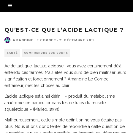
QU’EST-CE QUE L’ACIDE LACTIQUE ?
AMANDINE LE CORNEC
·
21 DÉCEMBRE 2011
SANTÉ
COMPRENDRE SON CORPS
Acide lactique, lactate, acidose : vous avez certainement déjà
entendu ces termes. Mais êtes vous sûrs de bien maîtriser leurs
signification et fonctionnement ? Amandine Le Cornec,
entraîneur, met les choses au clair.
L’acide lactique est ainsi défini : « produit du métabolisme
anaérobie, en particulier dans les cellules du muscle
squelettique » (Marieb, 1999).
Malheureusement, cette simple définition ne vous éclaire pas
plus. Nous allons donc tenter de répondre à cette question de