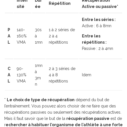
Inten
Dur
Récupération
Répétition
sité
ée
Active ou passive*
Entre les séries :
Active : 6 à 8mn
P
140-
30s
1 à 2 séries de
A
160%
à
2 à 4
Entre les
L
VMA
1mn
répétitions
répétitions :
Passive : 2 à 4mn
1mn
C
90-
2 à 3 séries de
à
A
130%
4 à 8
Idem
3m
L
VMA
répétitions
n
*
Le choix de type de récupération
dépend du but de
l’entraînement. Vous pouvez alors choisir de ne faire que des
récupérations passives ou seulement des récupérations actives.
Mais il faut savoir que le but de la
récupération passive
est de
r
echercher à habituer l’organisme de l’athlète à une forte