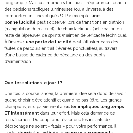
longtemps). Mais ces moments font aussi fréquemment écho à
des décisions tactiques lumineuses (ou, à l’inverse, à des
comportements inexpliqués ! ). Par exemple,
une
bonne lucidité
peut s’observer lors de transitions en triathlon
(manipulation du matériel), de choix tactiques (anticipation du
reste de l’épreuve), de sprints (maintien de l’efficacité technique).
À l’inverse,
une perte de lucidité
peut s’illustrer dans des
fautes de parcours en trail (rêveries ponctuelles), au travers
d’une baisse de cadence de pédalage ou des oublis
d’alimentation.
Quelles solutions le jour J ?
Une fois la course lancée, la première idée sera donc de savoir
quand choisir d’être attentif et quand ne pas l’être. Les grands
champions, eux, parviennent à
rester impliqués
longtemps
ET intensément
dans leur effort. Mais cela demande de
l’entraînement. Du coup, pour éviter que les instants de
décrochage ne soient « fatals » pour votre performance, il
faudra
réussir à « sortir de la course » aux moments