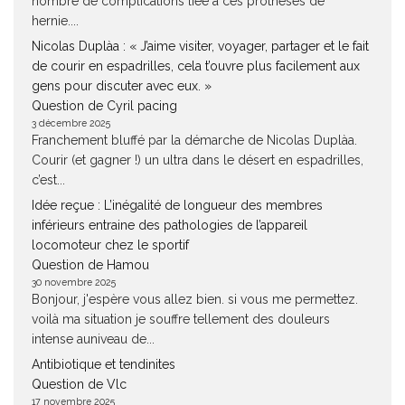
nombre de complications liée à ces prothèses de
hernie....
Nicolas Duplàa : « J’aime visiter, voyager, partager et le fait
de courir en espadrilles, cela t’ouvre plus facilement aux
gens pour discuter avec eux. »
Question de Cyril pacing
3 décembre 2025
Franchement bluffé par la démarche de Nicolas Duplàa.
Courir (et gagner !) un ultra dans le désert en espadrilles,
c’est...
Idée reçue : L’inégalité de longueur des membres
inférieurs entraine des pathologies de l’appareil
locomoteur chez le sportif
Question de Hamou
30 novembre 2025
Bonjour, j'espère vous allez bien. si vous me permettez.
voilà ma situation je souffre tellement des douleurs
intense auniveau de...
Antibiotique et tendinites
Question de Vlc
17 novembre 2025