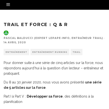
Grimper, c’est allier la puissance cardiovasculaire à la force musculaire. Photo O. Gui
TRAIL ET FORCE : Q & R
PASCAL BALDUCCI (EXPERT LEPAPE-INFO, ENTRAÎNEUR TRAIL)
·
14 AVRIL 2020
ENTRAÎNEMENT
ENTRAÎNEMENT RUNNING
TRAIL
Pour donner suite à une série de cinq articles sur la force, nous
répondons aujourd’hui à la question d’un lecteur – entraîneur et
pratiquant.
Du 8 au 30 janvier 2020, nous vous avons présenté
une série
de 5 articles sur la force
.
Part I à Part V :
Développer sa force
, des définitions à la
planification