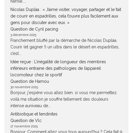
hernie....
Nicolas Duplàa : « J’aime visiter, voyager, partager et le fait
de courir en espadrilles, cela t’ouvre plus facilement aux
gens pour discuter avec eux. »
Question de Cyril pacing
3 décembre 2025
Franchement bluffé par la démarche de Nicolas Duplàa.
Courir (et gagner !) un ultra dans le désert en espadrilles,
c’est...
Idée reçue : L’inégalité de longueur des membres
inférieurs entraine des pathologies de l’appareil
locomoteur chez le sportif
Question de Hamou
30 novembre 2025
Bonjour, j'espère vous allez bien. si vous me permettez.
voilà ma situation je souffre tellement des douleurs
intense auniveau de...
Antibiotique et tendinites
Question de Vlc
17 novembre 2025
Bonjour, Comment allez vous tous aujourd'hui ? Cela fait 9