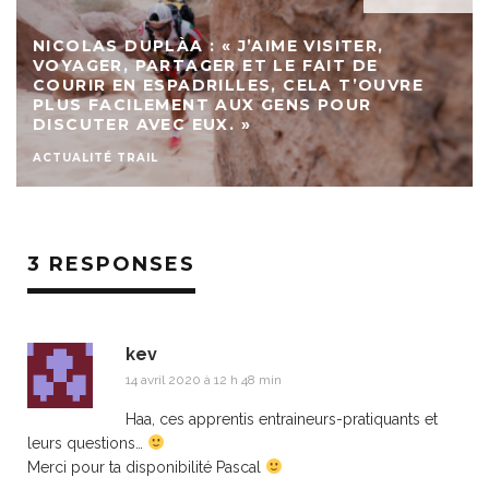
NICOLAS DUPLÀA : « J’AIME VISITER,
VOYAGER, PARTAGER ET LE FAIT DE
COURIR EN ESPADRILLES, CELA T’OUVRE
PLUS FACILEMENT AUX GENS POUR
DISCUTER AVEC EUX. »
ACTUALITÉ TRAIL
3 RESPONSES
kev
14 avril 2020 à 12 h 48 min
Haa, ces apprentis entraineurs-pratiquants et
leurs questions…
Merci pour ta disponibilité Pascal