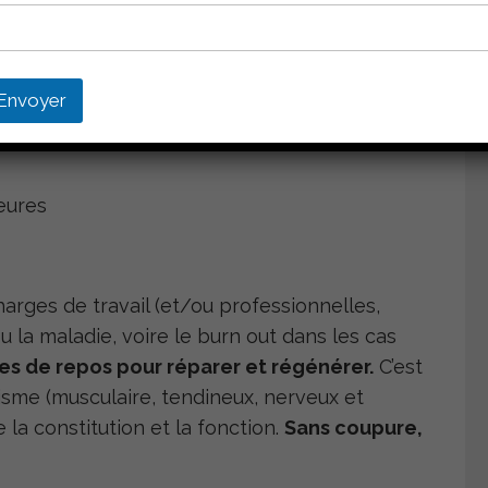
une même intensité
aduit par un temps plus long d’atteinte de la
Envoyer
ieures
rges de travail (et/ou professionnelles,
u la maladie, voire le burn out dans les cas
es de repos pour réparer et régénérer.
C’est
nisme (musculaire, tendineux, nerveux et
e la constitution et la fonction.
Sans coupure,