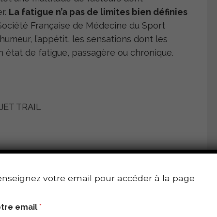
er.
La fatigue n’a pas de limites bien définies
a Société Française de Médecine du Sport
humeur, l’appétit, les sensations dont les
n état de fatigue, passagère ou chronique.
nseignez votre email pour accéder à la page
même intensité
tre email
*