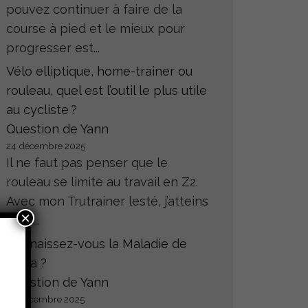
pouvez continuer à faire de la
course à pied et le mieux pour
progresser est...
Vélo elliptique, home-trainer ou
rouleau, quel est l’outil le plus utile
au cycliste ?
Question de Yann
24 décembre 2025
Il ne faut pas penser que le
rouleau se limite au travail en Z2.
Avec mon Trutrainer lesté, j’atteins
×
sans...
Connaissez-vous la Maladie de
Hoffa ?
Question de Yann
23 décembre 2025