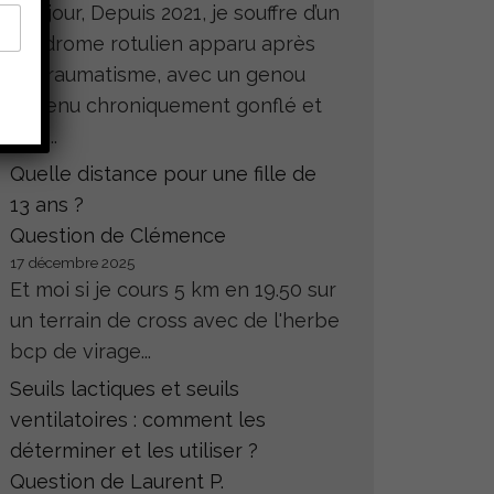
Bonjour, Depuis 2021, je souffre d’un
syndrome rotulien apparu après
un traumatisme, avec un genou
devenu chroniquement gonflé et
très...
Quelle distance pour une fille de
13 ans ?
Question de Clémence
17 décembre 2025
Et moi si je cours 5 km en 19.50 sur
un terrain de cross avec de l'herbe
bcp de virage...
Seuils lactiques et seuils
ventilatoires : comment les
déterminer et les utiliser ?
Question de Laurent P.