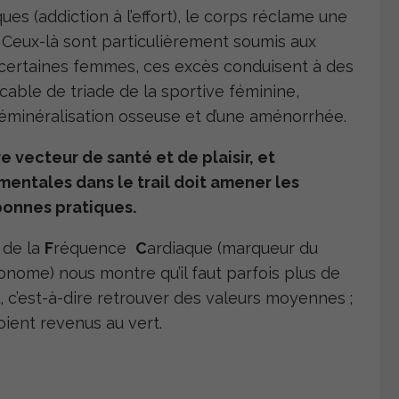
es (addiction à l’effort), le corps réclame une
e. Ceux-là sont particulièrement soumis aux
 certaines femmes, ces excès conduisent à des
ble de triade de la sportive féminine,
déminéralisation osseuse et d’une aménorrhée.
 vecteur de santé et de plaisir, et
mentales dans le trail doit amener les
 bonnes pratiques.
é de la
F
réquence
C
ardiaque (marqueur du
ome) nous montre qu’il faut parfois plus de
, c’est-à-dire retrouver des valeurs moyennes ;
oient revenus au vert.