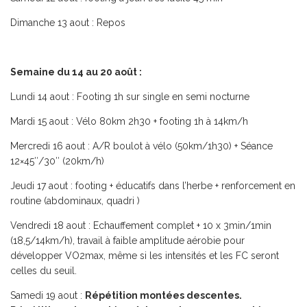
Dimanche 13 aout
: Repos
Semaine du 14 au 20 août :
Lundi 14 aout
: Footing 1h sur single en semi nocturne
Mardi 15 aout
: Vélo 80km 2h30 + footing 1h à 14km/h
Mercredi 16 aout
: A/R boulot à vélo (50km/1h30) + Séance
12×45″/30″ (20km/h)
Jeudi 17 aout
: footing + éducatifs dans l’herbe + renforcement en
routine (abdominaux, quadri )
Vendredi 18 aout
: Echauffement complet + 10 x 3min/1min
(18,5/14km/h), travail à faible amplitude aérobie pour
développer VO
2
max, même si les intensités et les FC seront
celles du seuil.
Samedi 19 aout
:
Répétition montées descentes.