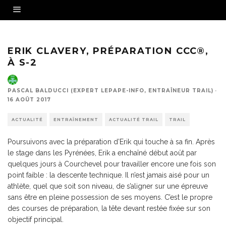
Erik Clavery, sur le KV de Courchevel
ERIK CLAVERY, PRÉPARATION CCC®,
À S-2
PASCAL BALDUCCI (EXPERT LEPAPE-INFO, ENTRAÎNEUR TRAIL)
·
16 AOÛT 2017
ACTUALITÉ
ENTRAÎNEMENT
ACTUALITÉ TRAIL
TRAIL
Poursuivons avec la préparation d’Erik qui touche à sa fin. Après
le stage dans les Pyrénées, Erik a enchaîné début août par
quelques jours à Courchevel pour travailler encore une fois son
point faible : la descente technique. Il n’est jamais aisé pour un
athlète, quel que soit son niveau, de s’aligner sur une épreuve
sans être en pleine possession de ses moyens. C’est le propre
des courses de préparation, la tête devant restée fixée sur son
objectif principal.