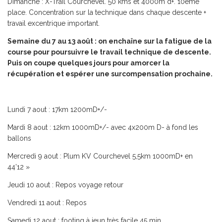
Dimanche
:
X-Trail Courchevel
. 50 kms et 4000m d+. 10
ème
place. Concentration sur la technique dans chaque descente +
travail excentrique important.
Semaine du 7 au 13 août : on enchaîne sur la fatigue de la
course pour poursuivre le travail technique de descente.
Puis on coupe quelques jours pour amorcer la
récupération et espérer une surcompensation prochaine.
Lundi 7 aout
: 17km 1200mD+/-
Mardi 8 aout
: 12km 1000mD+/- avec 4x200m D- à fond les
ballons
Mercredi 9 aout
:
Plum KV
Courchevel 5,5km 1000mD+ en
44’12 »
Jeudi 10 aout
: Repos voyage retour
Vendredi 11 aout
: Repos
Samedi 12 aout
: footing à jeun très facile 45 min