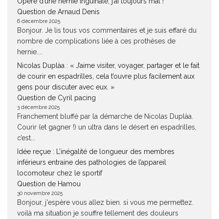
Opéré d’une hernie inguinale, j’ai toujours mal !
Question de Arnaud Denis
6 décembre 2025
Bonjour. Je lis tous vos commentaires et je suis effaré du
nombre de complications liée à ces prothèses de
hernie....
Nicolas Duplàa : « J’aime visiter, voyager, partager et le fait
de courir en espadrilles, cela t’ouvre plus facilement aux
gens pour discuter avec eux. »
Question de Cyril pacing
3 décembre 2025
Franchement bluffé par la démarche de Nicolas Duplàa.
Courir (et gagner !) un ultra dans le désert en espadrilles,
c’est...
Idée reçue : L’inégalité de longueur des membres
inférieurs entraine des pathologies de l’appareil
locomoteur chez le sportif
Question de Hamou
30 novembre 2025
Bonjour, j'espère vous allez bien. si vous me permettez.
voilà ma situation je souffre tellement des douleurs