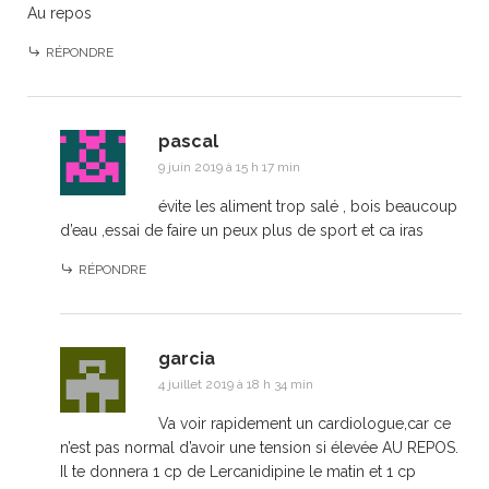
Au repos
RÉPONDRE
pascal
9 juin 2019 à 15 h 17 min
évite les aliment trop salé , bois beaucoup
d’eau ,essai de faire un peux plus de sport et ca iras
RÉPONDRE
garcia
4 juillet 2019 à 18 h 34 min
Va voir rapidement un cardiologue,car ce
n’est pas normal d’avoir une tension si élevée AU REPOS.
Il te donnera 1 cp de Lercanidipine le matin et 1 cp