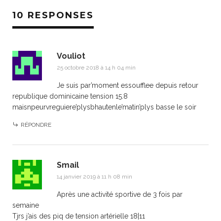
10 RESPONSES
Vouliot
25 octobre 2018 à 14 h 04 min
Je suis par’moment essoufflee depuis retour
republique dominicaine tension 15.8
maisnpeurvreguiere’plysbhautenle’matin’plys basse le soir
RÉPONDRE
Smail
14 janvier 2019 à 11 h 08 min
Après une activité sportive de 3 fois par
semaine
Tjrs j’ais des piq de tension artérielle 18|11