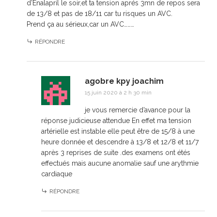
d’Enalapril le soir,et ta tension aprés 3mn de repos sera
de 13/8 et pas de 18/11 car tu risques un AVC.
Prend ça au sérieux,car un AVC………
RÉPONDRE
agobre kpy joachim
15 juin 2020 à 2 h 30 min
je vous remercie d’avance pour la
réponse judicieuse attendue En effet ma tension
artérielle est instable elle peut être de 15/8 à une
heure donnée et descendre à 13/8 et 12/8 et 11/7
après 3 reprises de suite .des examens ont étés
effectués mais aucune anomalie sauf une arythmie
cardiaque
RÉPONDRE