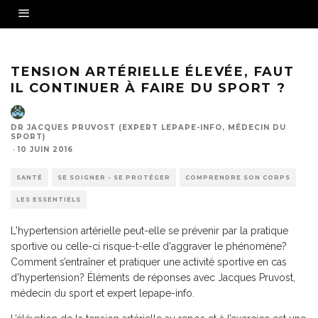
TENSION ARTÉRIELLE ÉLEVÉE, FAUT
IL CONTINUER À FAIRE DU SPORT ?
DR JACQUES PRUVOST (EXPERT LEPAPE-INFO, MÉDECIN DU
SPORT)
·
10 JUIN 2016
SANTÉ
SE SOIGNER - SE PROTÉGER
COMPRENDRE SON CORPS
LES ESSENTIELS
L'hypertension artérielle peut-elle se prévenir par la pratique
sportive ou celle-ci risque-t-elle d'aggraver le phénomène?
Comment s’entraîner et pratiquer une activité sportive en cas
d'hypertension? Éléments de réponses avec Jacques Pruvost,
médecin du sport et expert lepape-info.