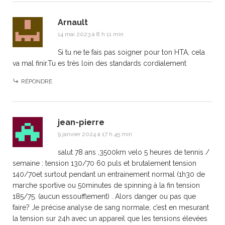
Arnault
14 mai 2023 à 8 h 11 min
Si tu ne te fais pas soigner pour ton HTA, cela
va mal finir.Tu es très loin des standards cordialement
RÉPONDRE
jean-pierre
9 janvier 2024 à 17 h 45 min
salut 78 ans ,3500km velo 5 heures de tennis /
semaine : tension 130/70 60 puls et brutalement tension
140/70et surtout pendant un entrainement normal (1h30 de
marche sportive ou 50minutes de spinning à la fin tension
185/75. (aucun essoufflement) . Alors danger ou pas que
faire? Je précise analyse de sang normale, c’est en mesurant
la tension sur 24h avec un appareil que les tensions élevées