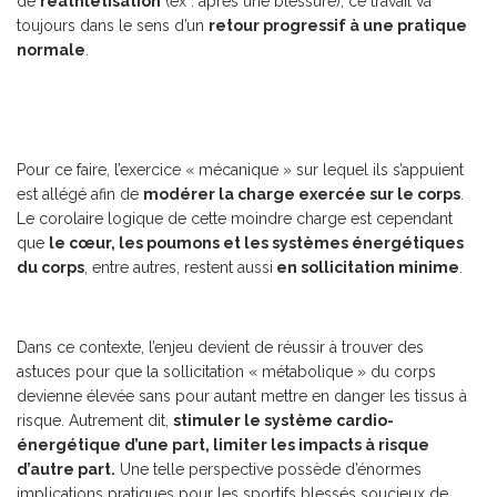
de
réathlétisation
(ex : après une blessure), ce travail va
toujours dans le sens d’un
retour progressif à une pratique
normale
.
Pour ce faire, l’exercice « mécanique » sur lequel ils s’appuient
est allégé afin de
modérer la charge exercée sur le corps
.
Le corolaire logique de cette moindre charge est cependant
que
le cœur, les poumons et les systèmes énergétiques
du corps
, entre autres, restent aussi
en sollicitation minime
.
Dans ce contexte, l’enjeu devient de réussir à trouver des
astuces pour que la sollicitation « métabolique » du corps
devienne élevée sans pour autant mettre en danger les tissus à
risque. Autrement dit,
stimuler le système cardio-
énergétique d’une part, limiter les impacts à risque
d’autre part.
Une telle perspective possède d’énormes
implications pratiques pour les sportifs blessés soucieux de