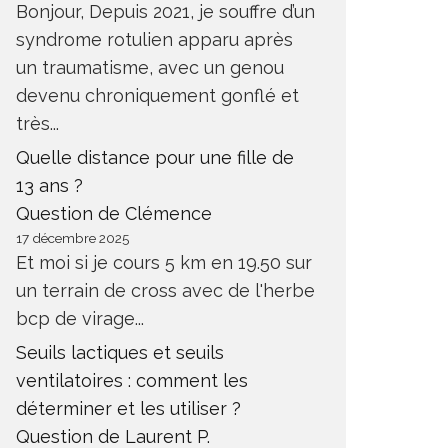
Bonjour, Depuis 2021, je souffre d’un
syndrome rotulien apparu après
un traumatisme, avec un genou
devenu chroniquement gonflé et
très...
Quelle distance pour une fille de
13 ans ?
QUELLES BOISSONS ÉVITER
TENDIN
Question de Clémence
POUR LUTTER CONTRE UNE
MICRON
17 décembre 2025
CARENCE EN FER ?
SURVEI
Et moi si je cours 5 km en 19.50 sur
UTRITION
DIÉTÉTIQUE DE L'EFFORT
SANTÉ
NUT
un terrain de cross avec de l'herbe
bcp de virage...
Seuils lactiques et seuils
ventilatoires : comment les
déterminer et les utiliser ?
Question de Laurent P.