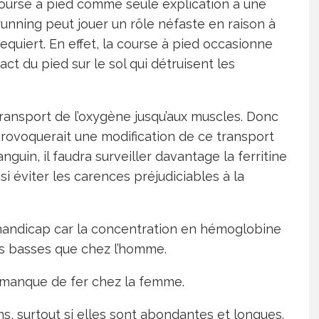
course à pied comme seule explication à une
running peut jouer un rôle néfaste en raison à
 requiert. En effet, la course à pied occasionne
t du pied sur le sol qui détruisent les
transport de l’oxygène jusqu’aux muscles. Donc
provoquerait une modification de ce transport
nguin, il faudra surveiller davantage la ferritine
si éviter les carences préjudiciables à la
 handicap car la concentration en hémoglobine
lus basses que chez l’homme.
e manque de fer chez la femme.
s, surtout si elles sont abondantes et longues.