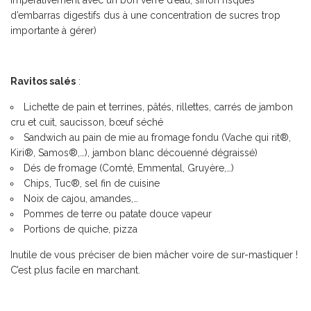
impérativement avec un bon verre d’eau, sinon risques
d’embarras digestifs dus à une concentration de sucres trop
importante à gérer)
Ravitos salés
:
Lichette de pain et terrines, pâtés, rillettes, carrés de jambon
cru et cuit, saucisson, bœuf séché
Sandwich au pain de mie au fromage fondu (Vache qui rit®,
Kiri®, Samos®,…), jambon blanc découenné dégraissé)
Dés de fromage (Comté, Emmental, Gruyère,…)
Chips, Tuc®, sel fin de cuisine
Noix de cajou, amandes,…
Pommes de terre ou patate douce vapeur
Portions de quiche, pizza
Inutile de vous préciser de bien mâcher voire de sur-mastiquer !
C’est plus facile en marchant.