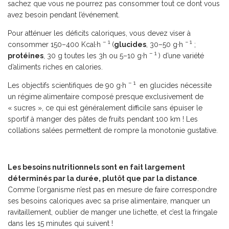
sachez que vous ne pourrez pas consommer tout ce dont vous
avez besoin pendant l’événement.
Pour atténuer les déficits caloriques, vous devez viser à
– 1
− 1
consommer 150–400 Kcal·h
(
glucides
, 30–50 g·h
;
– 1
protéines
, 30 g toutes les 3h ou 5–10 g·h
) d’une variété
d’aliments riches en calories.
– 1
Les objectifs scientifiques de 90 g·h
en glucides nécessite
un régime alimentaire composé presque exclusivement de
« sucres », ce qui est généralement difficile sans épuiser le
sportif à manger des pâtes de fruits pendant 100 km ! Les
collations salées permettent de rompre la monotonie gustative.
Les besoins nutritionnels sont en fait largement
déterminés par la durée, plutôt que par la distance
.
Comme l’organisme n’est pas en mesure de faire correspondre
ses besoins caloriques avec sa prise alimentaire, manquer un
ravitaillement, oublier de manger une lichette, et c’est la fringale
dans les 15 minutes qui suivent !