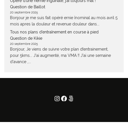
Opéré d’une hernie inguinale, j’ai toujours mal !
Question de Baillot
20 septembre 2025
Bonjour je me suis fait opéré ernie înominal au mois avril 5
mois apres la douleur et revenue douleur dans...
Tous nos plans d’entraînement en course à pied
Question de Kikie
20 septembre 2025
Bonjour, Je viens de suivre votre plan d!entrainement,
pour 5kms... J'ai augmenté, ma VMA !! J'ai une semaine
d'avance ,...
Instagram
Facebook
500px