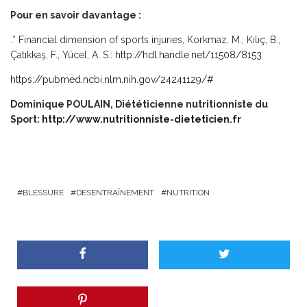
Pour en savoir davantage :
.* Financial dimension of sports injuries, Korkmaz, M., Kılıç, B.,
Çatıkkaş, F., Yücel, A. S.:
http://hdl.handle.net/11508/8153
https://pubmed.ncbi.nlm.nih.gov/24241129/#
Dominique POULAIN, Diététicienne nutritionniste du
Sport:
http://www.nutritionniste-dieteticien.fr
BLESSURE
DESENTRAÎNEMENT
NUTRITION