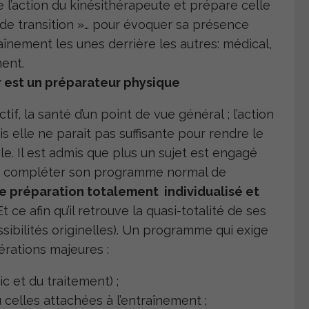
e l’action du kinésithérapeute et prépare celle
s de transition »… pour évoquer sa présence
înement les unes derrière les autres: médical,
ment.
ur est un préparateur physique
if, la santé d’un point de vue général ; l’action
s elle ne parait pas suffisante pour rendre le
e. Il est admis que plus un sujet est engagé
doit compléter son programme normal de
 préparation totalement individualisé et
 Et ce afin qu’il retrouve la quasi-totalité de ses
ibilités originelles). Un programme qui exige
érations majeures :
c et du traitement) ;
 celles attachées à l’entraînement ;