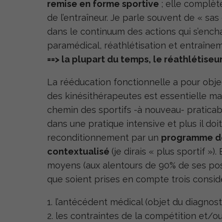
remise en forme sportive
; elle complèt
de l’entraîneur. Je parle souvent de « sa
dans le continuum des actions qui s’encha
paramédical, réathlétisation et entraîne
==> la plupart du temps, le réathlétise
La rééducation fonctionnelle a pour object
des kinésithérapeutes est essentielle mai
chemin des sportifs -à nouveau- praticabl
dans une pratique intensive et plus il 
reconditionnement par un
programme de
contextualisé
(je dirais « plus sportif »).
moyens (aux alentours de 90% de ses poss
que soient prises en compte trois consid
l’antécédent médical (objet du diagnosti
les contraintes de la compétition et/ou