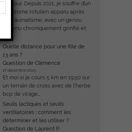
Bonjour, Depuis 2021, je souffre d’un
syndrome rotulien apparu après
un traumatisme, avec un genou
devenu chroniquement gonflé et
très...
Quelle distance pour une fille de
13 ans ?
Question de Clémence
17 décembre 2025
Et moi si je cours 5 km en 19.50 sur
un terrain de cross avec de l'herbe
bcp de virage...
Seuils lactiques et seuils
ventilatoires : comment les
déterminer et les utiliser ?
Question de Laurent P.