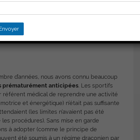
Envoyer
trois phases de la préparation des sportifs :
nombre d’années, nous avons connu beaucoup
s prématurément anticipées
. Les sportifs
ur référent médical de reprendre une activité
otrice et énergétique) n’était pas suffisante
ttendaient (les limites n’avaient pas été
e les procédures). Sans mise en garde
ions à adopter (comme le principe de
 souvent été soumis à un régime draconien par