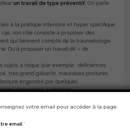
 d’eux
un travail de type préventif.
On parle
 liés à la pratique intensive et hyper spécifique
 cas, son rôle consiste à proposer des
ent qui tiennent compte de la traumatologie
né. Ou à proposer un travail dit « de
 sujets à risque (par exemple : déficiences
ce, très grand gabarits, mauvaises postures,
 blessure engendré par quelques
u moins apparentes / cachées.
 développé une forte compétence du point de
nseignez votre email pour accéder à la page
 et des méthodologies qu’il parait nécessaire
 le contrôle du processus également…
tre email
*