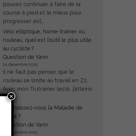
pouvez continuer à faire de la
course à pied et le mieux pour
progresser est...
Vélo elliptique, home-trainer ou
rouleau, quel est l’outil le plus utile
au cycliste ?
Question de Yann
24 décembre 2025
Il ne faut pas penser que le
rouleau se limite au travail en Z2.
Avec mon Trutrainer lesté, j’atteins
×
sans...
Connaissez-vous la Maladie de
Hoffa ?
Question de Yann
23 décembre 2025