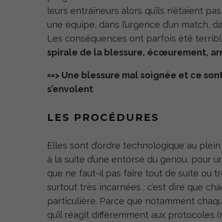
leurs entraîneurs alors qu’ils n’étaient p
une équipe, dans l’urgence d’un match, da
Les conséquences ont parfois été terribl
spirale de la blessure, écœurement, arr
==> Une blessure mal soignée et ce son
s’envolent
LES PROCÉDURES
Elles sont d’ordre technologique au plein
à la suite d’une entorse du genou, pour u
que ne faut-il pas faire tout de suite ou t
surtout très incarnées ; c’est dire que cha
particulière. Parce que notamment chaque 
qu’il réagit différemment aux protocoles 