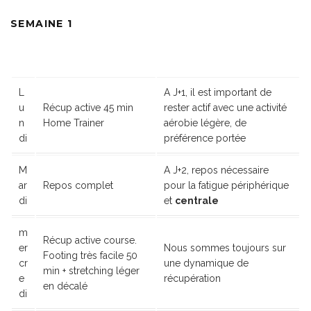
SEMAINE 1
L
A J+1, il est important de
u
Récup active 45 min
rester actif avec une activité
n
Home Trainer
aérobie légère, de
di
préférence portée
M
A J+2, repos nécessaire
ar
Repos complet
pour la fatigue périphérique
di
et
centrale
m
Récup active course.
er
Nous sommes toujours sur
Footing très facile 50
cr
une dynamique de
min + stretching léger
e
récupération
en décalé
di