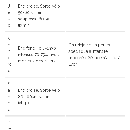
J
Entr croisé. Sortie vélo
e
50-60 km en
u
souplesse 80-90
di
tr/min
V
e
On réinjecte un peu de
End fond + d+. ~1h30
n
spécifique à intensité
intensité 70-75%, avec
d
modérée. Séance réalisée à
montées d’escaliers
re
Lyon
di
S
a
Entr croisé. Sortie vélo
m
80-100km selon
e
fatigue
di
Di
m