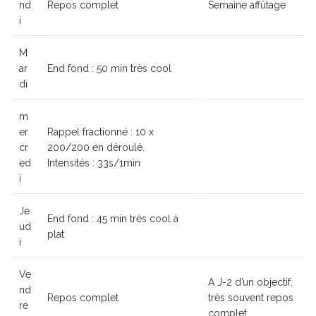
nd
Repos complet
Semaine affûtage
i
M
ar
End fond : 50 min très cool
di
m
er
Rappel fractionné : 10 x
cr
200/200 en déroulé.
ed
Intensités : 33s/1min
i
Je
End fond : 45 min très cool à
ud
plat
i
Ve
A J-2 d’un objectif,
nd
Repos complet
très souvent repos
re
complet