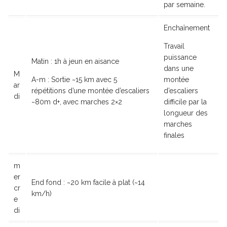
par semaine.
Enchaînement
Travail
puissance
Matin : 1h à jeun en aisance
dans une
M
A-m : Sortie ~15 km avec 5
montée
ar
répétitions d’une montée d’escaliers
d’escaliers
di
~80m d+, avec marches 2×2
difficile par la
longueur des
marches
finales
m
er
End fond : ~20 km facile à plat (~14
cr
km/h)
e
di