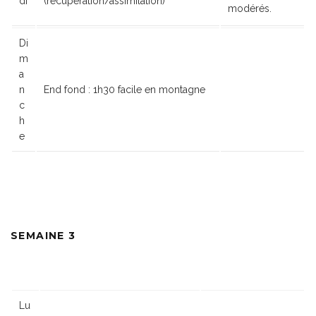
di
(récupération/assimilation)
modérés.
Di
m
a
n
End fond : 1h30 facile en montagne
c
h
e
SEMAINE 3
Lu