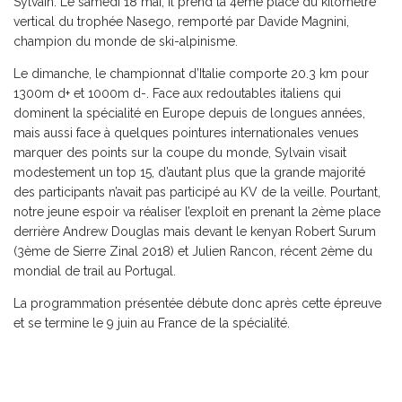
Sylvain. Le samedi 18 mai, il prend la 4
ème
place du kilomètre
vertical du trophée Nasego, remporté par Davide Magnini,
champion du monde de ski-alpinisme.
Le dimanche, le championnat d’Italie comporte 20.3 km pour
1300m d+ et 1000m d-. Face aux redoutables italiens qui
dominent la spécialité en Europe depuis de longues années,
mais aussi face à quelques pointures internationales venues
marquer des points sur la coupe du monde, Sylvain visait
modestement un top 15, d’autant plus que la grande majorité
des participants n’avait pas participé au KV de la veille. Pourtant,
notre jeune espoir va réaliser l’exploit en prenant la 2
ème
place
derrière Andrew Douglas mais devant le kenyan Robert Surum
(3
ème
de Sierre Zinal 2018) et Julien Rancon, récent 2
ème
du
mondial de trail au Portugal.
La programmation présentée débute donc après cette épreuve
et se termine le 9 juin au France de la spécialité.