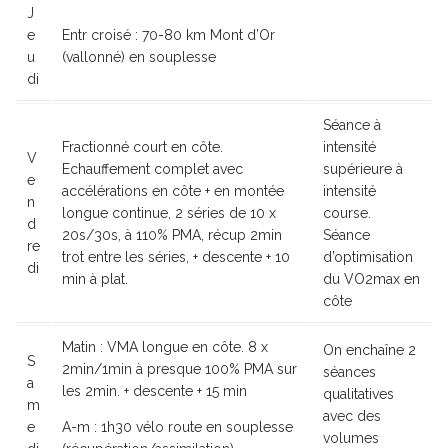
J
e
Entr croisé : 70-80 km Mont d’Or
u
(vallonné) en souplesse
di
Séance à
Fractionné court en côte.
intensité
V
Echauffement complet avec
supérieure à
e
accélérations en côte + en montée
intensité
n
longue continue, 2 séries de 10 x
course.
d
20s/30s, à 110% PMA, récup 2min
Séance
re
trot entre les séries, + descente + 10
d’optimisation
di
min à plat.
du VO2max en
côte
Matin : VMA longue en côte. 8 x
On enchaîne 2
S
2min/1min à presque 100% PMA sur
séances
a
les 2min. + descente + 15 min
qualitatives
m
avec des
e
A-m : 1h30 vélo route en souplesse
volumes