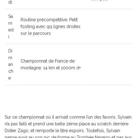
di
Sa
Routine précompétitive. Petit
m
footing avec qq lignes droites
ed
sur le parcours
i
Di
m
Championnat de France de
an
montagne. 14 km et 1000m d+
ch
e
Sur ce championnat où il arrivait comme l’un des favoris, Sylvain
n’a pas failli et prend une belle 2
ème
place au scratch derrière
Didier Zago, et remporte le titre espoirs. Toutefois, Sylvain
pense avoir eu son pic de forme au Trophée Nasego et pas aux