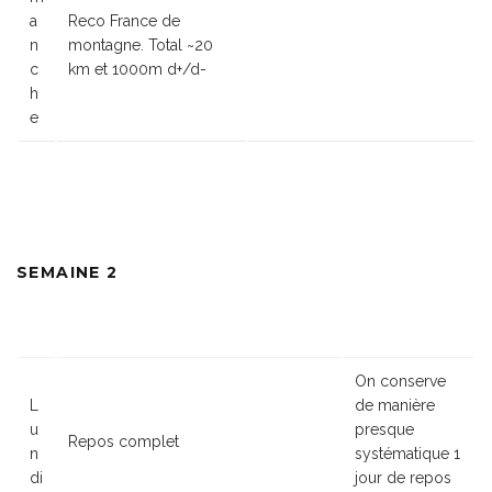
a
Reco France de
n
montagne. Total ~20
c
km et 1000m d+/d-
h
e
SEMAINE 2
On conserve
L
de manière
u
presque
Repos complet
n
systématique 1
di
jour de repos