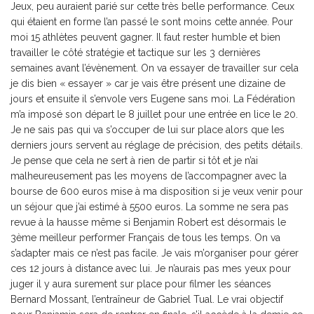
Jeux, peu auraient parié sur cette très belle performance. Ceux
qui étaient en forme l’an passé le sont moins cette année. Pour
moi 15 athlètes peuvent gagner. Il faut rester humble et bien
travailler le côté stratégie et tactique sur les 3 dernières
semaines avant l’évènement. On va essayer de travailler sur cela
je dis bien « essayer » car je vais être présent une dizaine de
jours et ensuite il s’envole vers Eugene sans moi. La Fédération
m’a imposé son départ le 8 juillet pour une entrée en lice le 20.
Je ne sais pas qui va s’occuper de lui sur place alors que les
derniers jours servent au réglage de précision, des petits détails.
Je pense que cela ne sert à rien de partir si tôt et je n’ai
malheureusement pas les moyens de l’accompagner avec la
bourse de 600 euros mise à ma disposition si je veux venir pour
un séjour que j’ai estimé à 5500 euros. La somme ne sera pas
revue à la hausse même si Benjamin Robert est désormais le
3ème meilleur performer Français de tous les temps. On va
s’adapter mais ce n’est pas facile. Je vais m’organiser pour gérer
ces 12 jours à distance avec lui. Je n’aurais pas mes yeux pour
juger il y aura surement sur place pour filmer les séances
Bernard Mossant, l’entraîneur de Gabriel Tual. Le vrai objectif