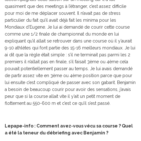
quasiment que des meetings à l’étranger, c’est assez difficile
pour moi de me déplacer souvent. Il n’avait pas de stress
particulier du fait qu’il avait déjà fait les minima pour les
Mondiaux d’Eugene. Je lui ai demandé de courir cette course
comme une 1/2 finale de championnat du monde en lui
expliquant qu’il allait se retrouver dans une course où il y’aurait
9-10 athlètes qui font partie des 15-16 meilleurs mondiaux. Je lui
ai dit que la règle était simple : s’il ne terminait pas parmi les 2
premiers il n’allait pas en finale, s’il faisait 3ème ou 4ème cela
pouvait potentiellement passer au temps. Je lui avais demandé
de partir assez vite en 3ème ou 4ème position parce que pour
lui ensuite c’est compliqué de passer avec son gabarit. Benjamin
a besoin de beaucoup courir pour avoir des sensations, j’avais
peur que si la course allait vite il y’ait un petit moment de
flottement au 550-600 m et c’est ce qu’il s’est passé.
Lepape-info : Comment avez-vous vécu sa course ? Quel
a été la teneur du débriefing avec Benjamin ?