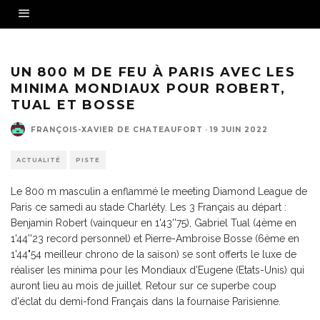
Benjamin Robert (à gauche) avec Pierre-Ambroise Bosse (à droite)
UN 800 M DE FEU À PARIS AVEC LES
MINIMA MONDIAUX POUR ROBERT,
TUAL ET BOSSE
FRANÇOIS-XAVIER DE CHATEAUFORT
·
19 JUIN 2022
ACTUALITÉ
PISTE
Le 800 m masculin a enflammé le meeting Diamond League de
Paris ce samedi au stade Charléty. Les 3 Français au départ :
Benjamin Robert (vainqueur en 1'43''75), Gabriel Tual (4ème en
1'44''23 record personnel) et Pierre-Ambroise Bosse (6ème en
1'44"54 meilleur chrono de la saison) se sont offerts le luxe de
réaliser les minima pour les Mondiaux d'Eugene (Etats-Unis) qui
auront lieu au mois de juillet. Retour sur ce superbe coup
d'éclat du demi-fond Français dans la fournaise Parisienne.