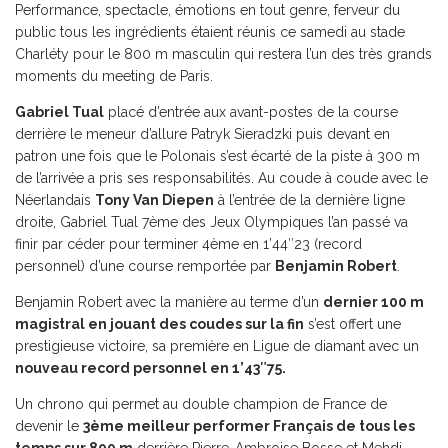
Performance, spectacle, émotions en tout genre, ferveur du
public tous les ingrédients étaient réunis ce samedi au stade
Charléty pour le 800 m masculin qui restera l’un des très grands
moments du meeting de Paris.
Gabriel Tual
placé d’entrée aux avant-postes de la course
derrière le meneur d’allure Patryk Sieradzki puis devant en
patron une fois que le Polonais s’est écarté de la piste à 300 m
de l’arrivée a pris ses responsabilités. Au coude à coude avec le
Néerlandais
Tony Van Diepen
à l’entrée de la dernière ligne
droite, Gabriel Tual 7ème des Jeux Olympiques l’an passé va
finir par céder pour terminer 4ème en 1’44″23 (record
personnel) d’une course remportée par
Benjamin Robert
.
Benjamin Robert avec la manière au terme d’un
dernier 100 m
magistral en jouant des coudes sur la fin
s’est offert une
prestigieuse victoire, sa première en Ligue de diamant avec un
nouveau record personnel en 1’43″75.
Un chrono qui permet au double champion de France de
devenir le
3ème meilleur performer Français de tous les