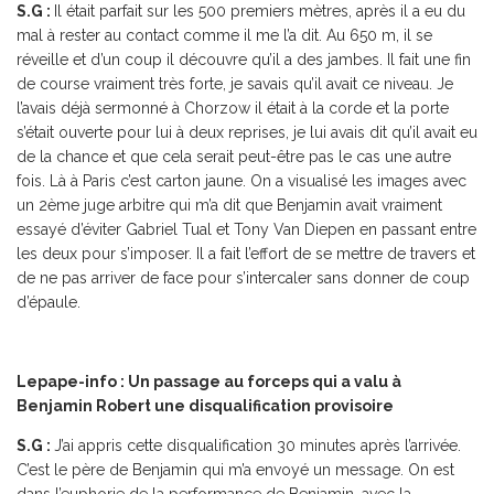
S.G :
Il était parfait sur les 500 premiers mètres, après il a eu du
mal à rester au contact comme il me l’a dit. Au 650 m, il se
réveille et d’un coup il découvre qu’il a des jambes. Il fait une fin
de course vraiment très forte, je savais qu’il avait ce niveau. Je
l’avais déjà sermonné à Chorzow il était à la corde et la porte
s’était ouverte pour lui à deux reprises, je lui avais dit qu’il avait eu
de la chance et que cela serait peut-être pas le cas une autre
fois. Là à Paris c’est carton jaune. On a visualisé les images avec
un 2ème juge arbitre qui m’a dit que Benjamin avait vraiment
essayé d’éviter Gabriel Tual et Tony Van Diepen en passant entre
les deux pour s’imposer. Il a fait l’effort de se mettre de travers et
de ne pas arriver de face pour s’intercaler sans donner de coup
d’épaule.
Lepape-info : Un passage au forceps qui a valu à
Benjamin Robert une disqualification provisoire
S.G :
J’ai appris cette disqualification 30 minutes après l’arrivée.
C’est le père de Benjamin qui m’a envoyé un message. On est