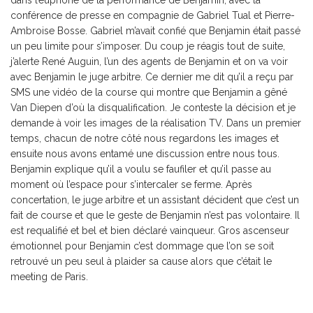
dans l’euphorie de la performance de Benjamin, avec la
conférence de presse en compagnie de Gabriel Tual et Pierre-
Ambroise Bosse. Gabriel m’avait confié que Benjamin était passé
un peu limite pour s’imposer. Du coup je réagis tout de suite,
j’alerte René Auguin, l’un des agents de Benjamin et on va voir
avec Benjamin le juge arbitre. Ce dernier me dit qu’il a reçu par
SMS une vidéo de la course qui montre que Benjamin a gêné
Van Diepen d’où la disqualification. Je conteste la décision et je
demande à voir les images de la réalisation TV. Dans un premier
temps, chacun de notre côté nous regardons les images et
ensuite nous avons entamé une discussion entre nous tous.
Benjamin explique qu’il a voulu se faufiler et qu’il passe au
moment où l’espace pour s’intercaler se ferme. Après
concertation, le juge arbitre et un assistant décident que c’est un
fait de course et que le geste de Benjamin n’est pas volontaire. Il
est requalifié et bel et bien déclaré vainqueur. Gros ascenseur
émotionnel pour Benjamin c’est dommage que l’on se soit
retrouvé un peu seul à plaider sa cause alors que c’était le
meeting de Paris.