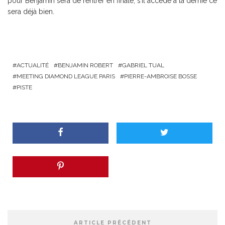
pour Benjamin sera de rentrer en finale, s’il accède à la demie ce
sera déjà bien.
ACTUALITÉ
BENJAMIN ROBERT
GABRIEL TUAL
MEETING DIAMOND LEAGUE PARIS
PIERRE-AMBROISE BOSSE
PISTE
ARTICLE PRÉCÉDENT