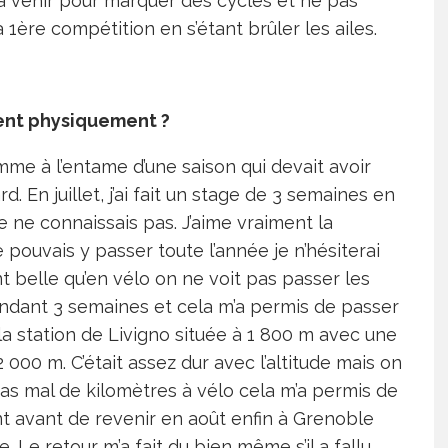
f à venir pour marquer des cycles et ne pas
 1ère compétition en s’étant brûler les ailes.
ent physiquement ?
omme à l’entame d’une saison qui devait avoir
. En juillet, j’ai fait un stage de 3 semaines en
 je ne connaissais pas. J’aime vraiment la
e pouvais y passer toute l’année je n’hésiterai
 belle qu’en vélo on ne voit pas passer les
 pendant 3 semaines et cela m’a permis de passer
a station de Livigno située à 1 800 m avec une
 000 m. C’était assez dur avec l’altitude mais on
e pas mal de kilomètres à vélo cela m’a permis de
nt avant de revenir en août enfin à Grenoble
Le retour m’a fait du bien même s’il a fallu