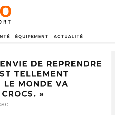
NTÉ
ÉQUIPEMENT
ACTUALITÉ
o Bergère vainqueur de la 3ème étape du Grand Prix de Triathlon 2019 à Muret
L’ENVIE DE REPRENDRE
EST TELLEMENT
 LE MONDE VA
 CROCS. »
 2020