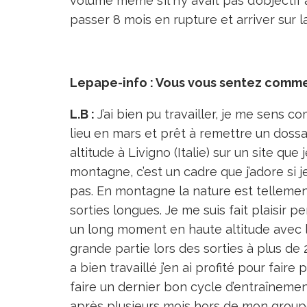
volume même s’il n’y avait pas d’objecti
passer 8 mois en rupture et arriver sur la
Lepape-info : Vous vous sentez comm
L.B :
J’ai bien pu travailler, je me sens c
lieu en mars et prêt à remettre un dossard
altitude à Livigno (Italie) sur un site que
montagne, c’est un cadre que j’adore si j
pas. En montagne la nature est tellement
sorties longues. Je me suis fait plaisir
un long moment en haute altitude avec l
grande partie lors des sorties à plus de 2
a bien travaillé j’en ai profité pour fair
faire un dernier bon cycle d’entraîneme
après plusieurs mois hors de mon groupe. 