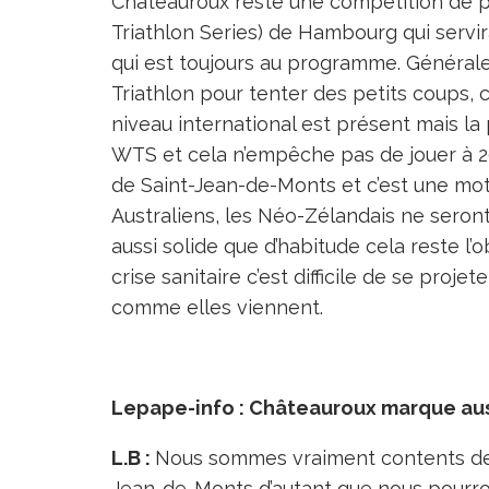
Châteauroux reste une compétition de 
Triathlon Series) de Hambourg qui serv
qui est toujours au programme. Général
Triathlon pour tenter des petits coups, c
niveau international est présent mais la 
WTS et cela n’empêche pas de jouer à 
de Saint-Jean-de-Monts et c’est une mot
Australiens, les Néo-Zélandais ne seron
aussi solide que d’habitude cela reste l’o
crise sanitaire c’est difficile de se projet
comme elles viennent.
Lepape-info : Châteauroux marque auss
L.B :
Nous sommes vraiment contents de 
Jean-de-Monts d’autant que nous pourron