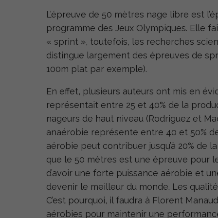
L’épreuve de 50 mètres nage libre est l’é
programme des Jeux Olympiques. Elle fai
« sprint », toutefois, les recherches sci
distingue largement des épreuves de spri
100m plat par exemple).
En effet, plusieurs auteurs ont mis en é
représentait entre 25 et 40% de la produ
nageurs de haut niveau (Rodriguez et Mader
anaérobie représente entre 40 et 50% de 
aérobie peut contribuer jusqu’à 20% de l
que le 50 mètres est une épreuve pour les
d’avoir une forte puissance aérobie et u
devenir le meilleur du monde. Les qualités
C’est pourquoi, il faudra à Florent Man
aérobies pour maintenir une performance