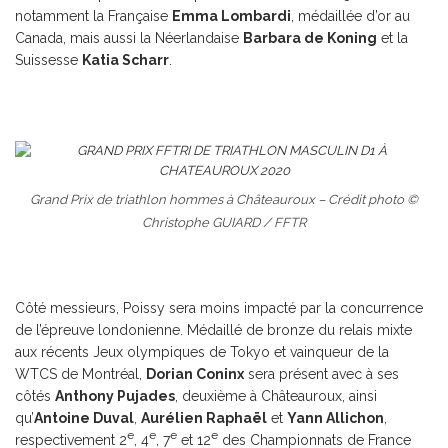
notamment la Française
Emma Lombardi
, médaillée d’or au
Canada, mais aussi la Néerlandaise
Barbara de Koning
et la
Suissesse
Katia Scharr
.
Grand Prix de triathlon hommes à Châteauroux – Crédit photo ©
Christophe GUIARD / FFTR
Côté messieurs, Poissy sera moins impacté par la concurrence
de l’épreuve londonienne. Médaillé de bronze du relais mixte
aux récents Jeux olympiques de Tokyo et vainqueur de la
WTCS de Montréal,
Dorian Coninx
sera présent avec à ses
côtés
Anthony Pujades
, deuxième à Châteauroux, ainsi
qu’
Antoine Duval
,
Aurélien Raphaël
et
Yann Allichon
,
e
e
e
e
respectivement 2
, 4
, 7
et 12
des Championnats de France