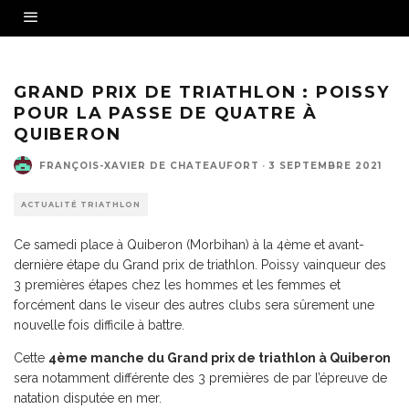
Grand Prix de triathlon femmes à Châteauroux - Crédit photo © Christophe GUIARD /
FFTR
GRAND PRIX DE TRIATHLON : POISSY
POUR LA PASSE DE QUATRE À
QUIBERON
FRANÇOIS-XAVIER DE CHATEAUFORT
·
3 SEPTEMBRE 2021
ACTUALITÉ TRIATHLON
Ce samedi place à Quiberon (Morbihan) à la 4ème et avant-
dernière étape du Grand prix de triathlon. Poissy vainqueur des
3 premières étapes chez les hommes et les femmes et
forcément dans le viseur des autres clubs sera sûrement une
nouvelle fois difficile à battre.
Cette
4ème manche du Grand prix de triathlon à Quiberon
sera notamment différente des 3 premières de par l’épreuve de
natation disputée en mer.