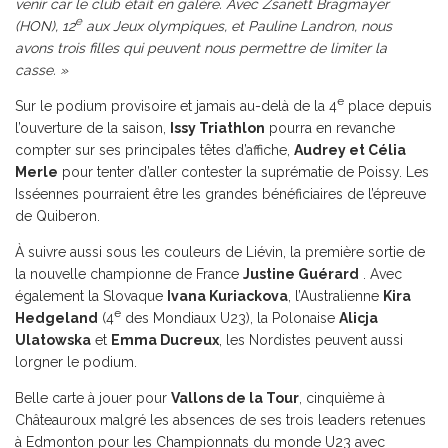
venir car le club était en galère. Avec Zsanett Bragmayer
e
(HON), 12
aux Jeux olympiques, et Pauline Landron, nous
avons trois filles qui peuvent nous permettre de limiter la
casse. »
e
Sur le podium provisoire et jamais au-delà de la 4
place depuis
l’ouverture de la saison,
Issy Triathlon
pourra en revanche
compter sur ses principales têtes d’affiche,
Audrey et Célia
Merle
pour tenter d’aller contester la suprématie de Poissy. Les
Isséennes pourraient être les grandes bénéficiaires de l’épreuve
de Quiberon.
À suivre aussi sous les couleurs de Liévin, la première sortie de
la nouvelle championne de France
Justine Guérard
. Avec
également la Slovaque
Ivana Kuriackova
, l’Australienne
Kira
e
Hedgeland
(4
des Mondiaux U23), la Polonaise
Alicja
Ulatowska
et
Emma Ducreux
, les Nordistes peuvent aussi
lorgner le podium.
Belle carte à jouer pour
Vallons de la Tour
, cinquième à
Châteauroux malgré les absences de ses trois leaders retenues
à Edmonton pour les Championnats du monde U23 avec