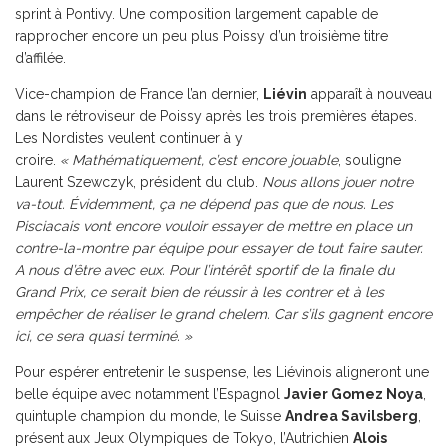
sprint à Pontivy. Une composition largement capable de
rapprocher encore un peu plus Poissy d’un troisième titre
d’affilée.
Vice-champion de France l’an dernier,
Liévin
apparaît à nouveau
dans le rétroviseur de Poissy après les trois premières étapes.
Les Nordistes veulent continuer à y
croire.
« Mathématiquement, c’est encore jouable
, souligne
Laurent Szewczyk, président du club.
Nous allons jouer notre
va-tout. Évidemment, ça ne dépend pas que de nous. Les
Pisciacais vont encore vouloir essayer de mettre en place un
contre-la-montre par équipe pour essayer de tout faire sauter.
A nous d’être avec eux. Pour l’intérêt sportif de la finale du
Grand Prix, ce serait bien de réussir à les contrer et à les
empêcher de réaliser le grand chelem. Car s’ils gagnent encore
ici, ce sera quasi terminé. »
Pour espérer entretenir le suspense, les Liévinois aligneront une
belle équipe avec notamment l’Espagnol
Javier Gomez Noya
,
quintuple champion du monde, le Suisse
Andrea Savilsberg
,
présent aux Jeux Olympiques de Tokyo, l’Autrichien
Alois