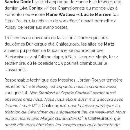
Sandra Dodet
, vice-championne de France Elite le week-end
e
dernier,
Léa Coninx
, 5
des Championnats du monde U23 à
Edmonton ou encore
Marie Wattiez
et
Lucile Merrien
(ou
Elena Poalert), la richesse de son effectif devrait permettre à
Poissy de rester aux avant-postes.
Troisièmes en ouverture de la saison à Dunkerque, puis
deuxièmes Dunkerque et à Châteauroux, les filles de
Metz
auraient pu profiter de l’aubaine et se rapprocher des
Pisciacaises avant l’ultime étape, à Saint-Jean-de-Monts, le 12
septembre, où le coefficient 1,5 pourrait chambouler le
classement.
Responsable technique des Messines, Jordan Rouyer tempère
les espoirs :
« Si Poissy est impacté, nous le sommes aussi
,
souligne-t-il.
Non Stanford et Sophie Coldwell seront aussi
absentes chez nous. Nous nous étions aussi mis d’accord avec
e
Jeanne Lehair
(2
à Châteauroux)
pour la laisser participer au
triathlon de Gérardmer qui a également lieu ce week-end. Nous
e
aurons néanmoins Margot Garabedian
(4
à Châteauroux)
qui
devait elle aussi être dans les Vosges mais qui a accepté de