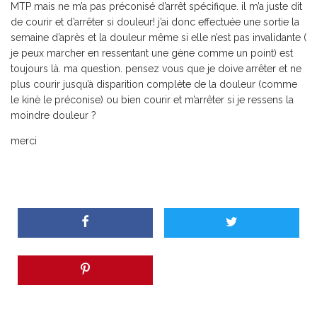
MTP mais ne m’a pas préconisé d’arrêt spécifique. il m’a juste dit
de courir et d’arrêter si douleur! j’ai donc effectuée une sortie la
semaine d’après et la douleur même si elle n’est pas invalidante (
je peux marcher en ressentant une gène comme un point) est
toujours là. ma question. pensez vous que je doive arrêter et ne
plus courir jusqu’à disparition complète de la douleur (comme
le kinè le préconise) ou bien courir et m’arrêter si je ressens la
moindre douleur ?
merci