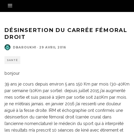
DÉSINSERTION DU CARRÉE FÉMORAL
DROIT
DBAROUKH1
·
29 AVRIL 2016
SANTÉ
bonjour
39 ans je cours depuis environ 5 ans 150 Km par mois (30-40Km
par semaine (10Km par sortie). depuis juillet 2015 j’ai augmenté
mes sortie et suis passé à 15km par sortie soit 240Km par mois.
je ne m’étirais jamais. en janvier 2016 j’ai ressenti une douleur
aiguë à la fesse droite. IRM et échographie ont confirmés une
désinsertion du carrée fémoral droit (carrée crural dans
l’ancienne nomenclature) le médecin du sport qui à interprété
les résultats m’a prescrit 10 séances de kiné avec étirement et