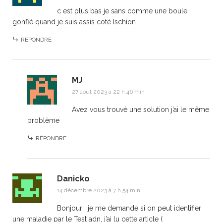
c est plus bas je sans comme une boule
gonflé quand je suis assis coté Ischion
RÉPONDRE
MJ
27 août 2023 à 22 h 46 min
Avez vous trouvé une solution j’ai le même
problème
RÉPONDRE
Danicko
14 décembre 2023 à 7 h 54 min
Bonjour , je me demande si on peut identifier
une maladie par le Test adn, j’ai lu cette article (