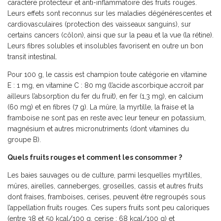
caractère protecteur et anti-inflammatoire des fruits rouges.
Leurs effets sont reconnus sur les maladies dégénérescentes et
cardiovasculaires (protection des vaisseaux sanguins), sur
certains cancers (côlon), ainsi que sur la peau et la vue (la rétine).
Leurs fibres solubles et insolubles favorisent en outre un bon
transit intestinal.
Pour 100 g, le cassis est champion toute catégorie en vitamine
E : 1 mg, en vitamine C : 80 mg (l’acide ascorbique accroit par
ailleurs l’absorption du fer du fruit), en fer (1,3 mg), en calcium
(60 mg) et en fibres (7 g). La mûre, la myrtille, la fraise et la
framboise ne sont pas en reste avec leur teneur en potassium,
magnésium et autres micronutriments (dont vitamines du
groupe B).
Quels fruits rouges et comment les consommer ?
Les baies sauvages ou de culture, parmi lesquelles myrtilles,
mûres, airelles, canneberges, groseilles, cassis et autres fruits
dont fraises, framboises, cerises, peuvent être regroupés sous
l’appellation fruits rouges. Ces supers fruits sont peu caloriques
(entre 38 et 50 kcal/100 g, cerise : 68 kcal/100 g) et