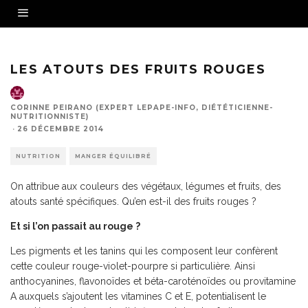
LES ATOUTS DES FRUITS ROUGES
CORINNE PEIRANO (EXPERT LEPAPE-INFO, DIÉTÉTICIENNE-
NUTRITIONNISTE)
·
26 DÉCEMBRE 2014
NUTRITION
MANGER ÉQUILIBRÉ
On attribue aux couleurs des végétaux, légumes et fruits, des
atouts santé spécifiques. Qu’en est-il des fruits rouges ?
Et si l’on passait au rouge ?
Les pigments et les tanins qui les composent leur confèrent
cette couleur rouge-violet-pourpre si particulière. Ainsi
anthocyanines, flavonoïdes et béta-caroténoïdes ou provitamine
A auxquels s’ajoutent les vitamines C et E, potentialisent le