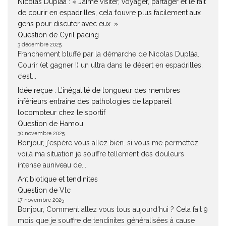
Nicolas Duplàa : « J’aime visiter, voyager, partager et le fait
de courir en espadrilles, cela t’ouvre plus facilement aux
gens pour discuter avec eux. »
Question de Cyril pacing
3 décembre 2025
Franchement bluffé par la démarche de Nicolas Duplàa.
Courir (et gagner !) un ultra dans le désert en espadrilles,
c’est...
Idée reçue : L’inégalité de longueur des membres
inférieurs entraine des pathologies de l’appareil
locomoteur chez le sportif
Question de Hamou
30 novembre 2025
Bonjour, j'espère vous allez bien. si vous me permettez.
voilà ma situation je souffre tellement des douleurs
intense auniveau de...
Antibiotique et tendinites
Question de Vlc
17 novembre 2025
Bonjour, Comment allez vous tous aujourd'hui ? Cela fait 9
mois que je souffre de tendinites généralisées à cause