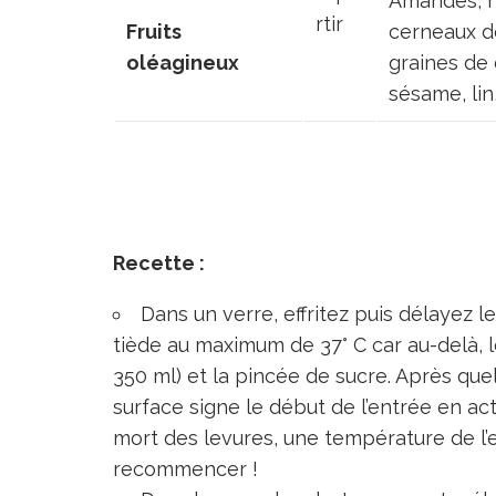
Amandes, n
rtir
Fruits
cerneaux d
oléagineux
graines de
sésame, lin
Recette :
Dans un verre, effritez puis délayez 
tiède au maximum de 37° C car au-delà, 
350 ml) et la pincée de sucre. Après qu
surface signe le début de l’entrée en ac
mort des levures, une température de l’ea
recommencer !