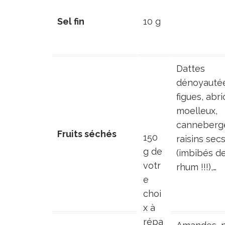
Sel fin
10 g
Dattes
dénoyautée
figues, abri
moelleux,
canneberge
Fruits séchés
150
raisins sec
g de
(imbibés d
votr
rhum !!!),…
e
choi
x à
répa