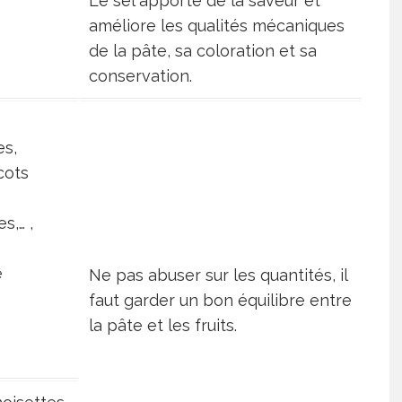
Le sel apporte de la saveur et
améliore les qualités mécaniques
de la pâte, sa coloration et sa
conservation.
s,
cots
s,… ,
s
e
Ne pas abuser sur les quantités, il
faut garder un bon équilibre entre
la pâte et les fruits.