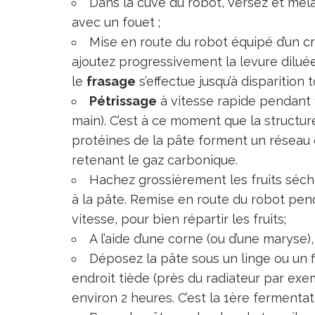
Dans la cuve du robot, versez et mélan
avec un fouet ;
Mise en route du robot équipé d’un cro
ajoutez progressivement la levure diluée
le
frasage
s’effectue jusqu’à disparition 
Pétrissage
à vitesse rapide pendant 1
main). C’est à ce moment que la structure 
protéines de la pâte forment un réseau 
retenant le gaz carbonique.
Hachez grossièrement les fruits séch
à la pâte. Remise en route du robot pen
vitesse, pour bien répartir les fruits;
A l’aide d’une corne (ou d’une maryse)
Déposez la pâte sous un linge ou un f
endroit tiède (près du radiateur par exem
environ 2 heures. C’est la 1ère fermenta