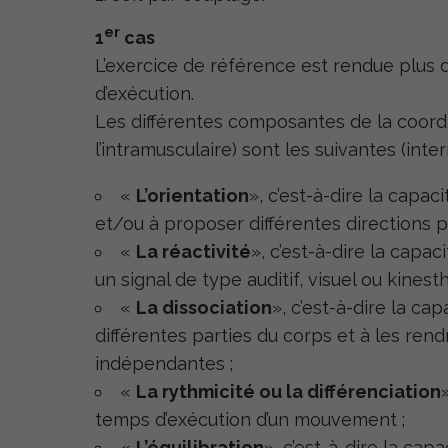
er
1
cas
L’exercice de référence est rendue plus di
d’exécution.
Les différentes composantes de la coord
l’intramusculaire) sont les suivantes (inte
«
L’orientation
», c’est-à-dire la capac
et/ou à proposer différentes directions po
«
La réactivité
», c’est-à-dire la capa
un signal de type auditif, visuel ou kinest
«
La dissociation
», c’est-à-dire la c
différentes parties du corps et à les ren
indépendantes ;
«
La rythmicité ou la différenciation
temps d’exécution d’un mouvement ;
«
L’équilibration
», c’est-à-dire la cap