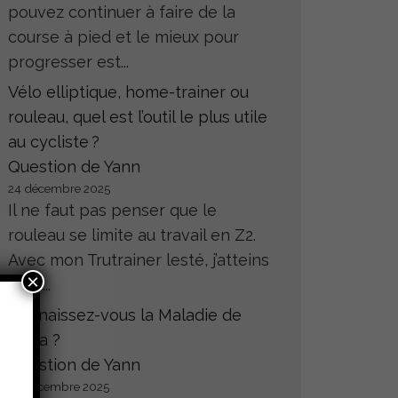
pouvez continuer à faire de la
course à pied et le mieux pour
progresser est...
Vélo elliptique, home-trainer ou
rouleau, quel est l’outil le plus utile
au cycliste ?
Question de Yann
24 décembre 2025
Il ne faut pas penser que le
rouleau se limite au travail en Z2.
Avec mon Trutrainer lesté, j’atteins
×
sans...
Connaissez-vous la Maladie de
Hoffa ?
Question de Yann
23 décembre 2025