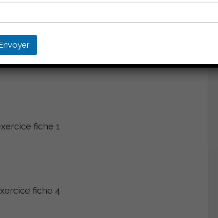
a modifier la façon classique d’effectuer un
rcement des bras en orientant de façon
Envoyer
per exercice sur le thème de « la réactivité »
n qui répondent à l’émanation de types