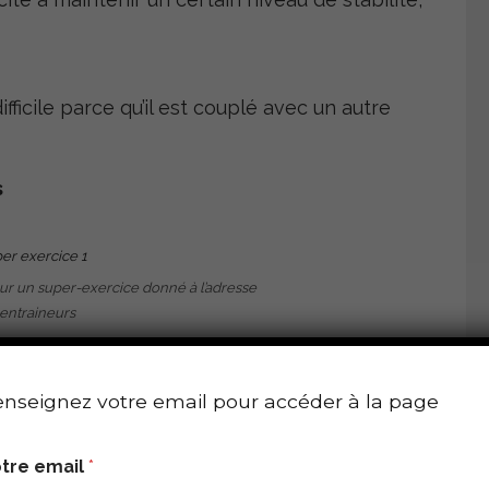
fficile parce qu’il est couplé avec un autre
s
r un super-exercice donné à l’adresse
entraineurs
c deux exemples d’adaptation de la méthode à
T/OU PAR COUPLAGE.
nseignez votre email pour accéder à la page
ons d’exécution.
tre email
*