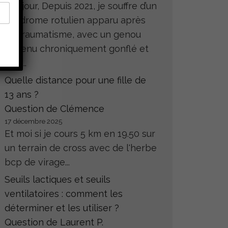
Bonjour, Depuis 2021, je souffre d’un
syndrome rotulien apparu après
un traumatisme, avec un genou
devenu chroniquement gonflé et
très...
Quelle distance pour une fille de
13 ans ?
Question de Clémence
17 décembre 2025
Et moi si je cours 5 km en 19.50 sur
un terrain de cross avec de l'herbe
bcp de virage...
Seuils lactiques et seuils
ventilatoires : comment les
déterminer et les utiliser ?
Question de Laurent P.