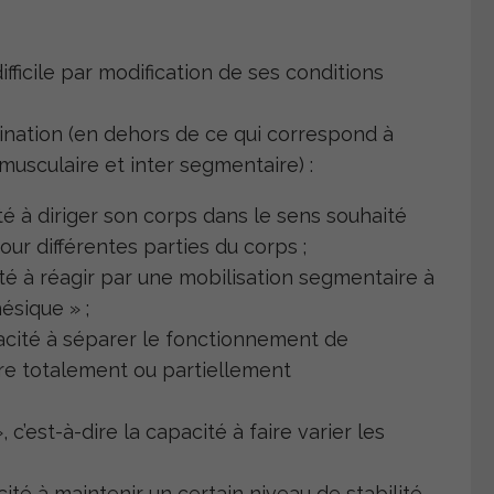
fficile par modification de ses conditions
ination (en dehors de ce qui correspond à
rmusculaire et inter segmentaire) :
ité à diriger son corps dans le sens souhaité
ur différentes parties du corps ;
cité à réagir par une mobilisation segmentaire à
hésique » ;
apacité à séparer le fonctionnement de
dre totalement ou partiellement
», c’est-à-dire la capacité à faire varier les
acité à maintenir un certain niveau de stabilité,