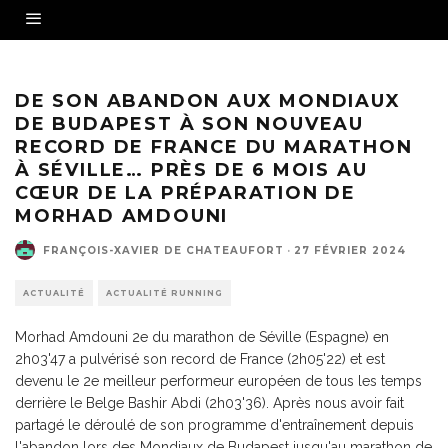
Morhad Amdouni 2e du marathon de Séville en 2h03'47, nouveau record de France -
Crédit photo : Zurich marathon de Séville
DE SON ABANDON AUX MONDIAUX
DE BUDAPEST À SON NOUVEAU
RECORD DE FRANCE DU MARATHON
À SÉVILLE… PRÈS DE 6 MOIS AU
CŒUR DE LA PRÉPARATION DE
MORHAD AMDOUNI
FRANÇOIS-XAVIER DE CHATEAUFORT
·
27 FÉVRIER 2024
ACTUALITÉ
ACTUALITÉ RUNNING
Morhad Amdouni 2e du marathon de Séville (Espagne) en
2h03'47 a pulvérisé son record de France (2h05'22) et est
devenu le 2e meilleur performeur européen de tous les temps
derrière le Belge Bashir Abdi (2h03'36). Après nous avoir fait
partagé le déroulé de son programme d'entraînement depuis
l'abandon lors des Mondiaux de Budapest jusqu'au marathon de