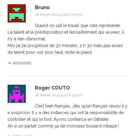
Bruno
28 février 2024 à 19 h 06 min
Quand on sait le travail que cela représente
Le talent et la prédisposition et l’encadrement qui va avec, il
n’y a rien d’anormal
Moi j’ai j’ai progressé de 30 minutes, 2 h 30 mais pas assez
de talent pour voir plus haut, reste le plaisir
RÉPONDRE
Roger COUTO
28 février 2024 à 22 h 14 min
C’est bien français….dès qu’un français réussi il y
a suspicion. Il y a des instances qui ont la responsabilité de
contrôler et qui le font. Ayons confiance en l’athlète.
Ah si on parlait comme ça de monsieur boulard mbape !