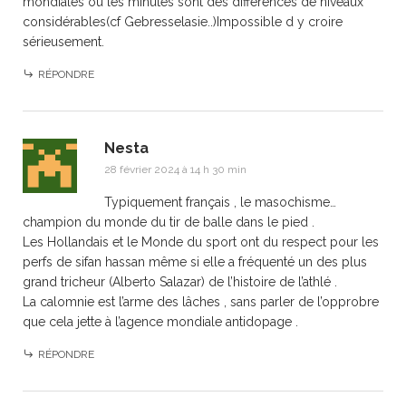
mondiales ou les minutes sont des différences de niveaux
considérables(cf Gebresselasie..)Impossible d y croire
sérieusement.
RÉPONDRE
Nesta
28 février 2024 à 14 h 30 min
Typiquement français , le masochisme…
champion du monde du tir de balle dans le pied .
Les Hollandais et le Monde du sport ont du respect pour les
perfs de sifan hassan même si elle a fréquenté un des plus
grand tricheur (Alberto Salazar) de l’histoire de l’athlé .
La calomnie est l’arme des lâches , sans parler de l’opprobre
que cela jette à l’agence mondiale antidopage .
RÉPONDRE