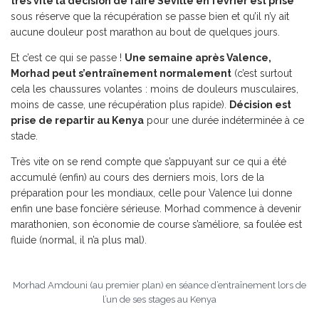
très vite la décision de faire Séville en février est prise
sous réserve que la récupération se passe bien et qu’il n’y ait
aucune douleur post marathon au bout de quelques jours.
Et c’est ce qui se passe !
Une semaine après Valence,
Morhad peut s’entraînement normalement
(c’est surtout
cela les chaussures volantes : moins de douleurs musculaires,
moins de casse, une récupération plus rapide).
Décision est
prise de repartir au Kenya
pour une durée indéterminée à ce
stade.
Très vite on se rend compte que s’appuyant sur ce qui a été
accumulé (enfin) au cours des derniers mois, lors de la
préparation pour les mondiaux, celle pour Valence lui donne
enfin une base foncière sérieuse. Morhad commence à devenir
marathonien, son économie de course s’améliore, sa foulée est
fluide (normal, il n’a plus mal).
Morhad Amdouni (au premier plan) en séance d’entraînement lors de
l’un de ses stages au Kenya