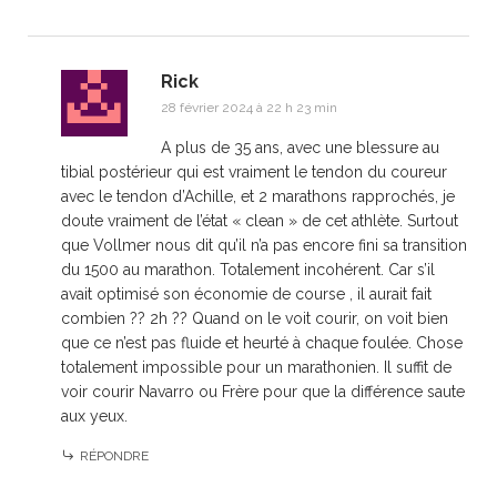
Rick
28 février 2024 à 22 h 23 min
A plus de 35 ans, avec une blessure au
tibial postérieur qui est vraiment le tendon du coureur
avec le tendon d’Achille, et 2 marathons rapprochés, je
doute vraiment de l’état « clean » de cet athlète. Surtout
que Vollmer nous dit qu’il n’a pas encore fini sa transition
du 1500 au marathon. Totalement incohérent. Car s’il
avait optimisé son économie de course , il aurait fait
combien ?? 2h ?? Quand on le voit courir, on voit bien
que ce n’est pas fluide et heurté à chaque foulée. Chose
totalement impossible pour un marathonien. Il suffit de
voir courir Navarro ou Frère pour que la différence saute
aux yeux.
RÉPONDRE