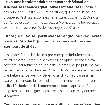
Le volume hebdomadaire est enfin satisfaisant et
suffisant
,
les séances qualitatives excellentes
(il ne faut
pas oublier qu’il est à 2200 m d’altitude, qu’il ne court pas en
groupe et n’est pas accompagné la plupart du temps). Donc la
confiance est de mise ! Reste plus à Morhad de ne louper aucun
avion et d’arriver à 100 % de ses moyens à Séville.
Stratégie à Séville
: partir avec le 1er groupe avec lièvres
prévus 1h02′-1h02’15 au semi donc sur des bases aux
alentours de 2h04′.
Les lièvres font le boulot malgré quelques turbulences aux
ravitaillements. Lorsqu’ils s’arrêtent, l’Ethiopien Deresa Geleta
accélère, personne ne bouge dans le petit groupe puis Morhad
se décide d’aller le chercher. À deux, ils s’échappent et prennent
une belle avance. Au 37-38e km quand Morhad passe à ma
hauteur, il a encore l’air bien et semble en mesure de pouvoir
battre l’Ethiopien mais il commence à fléchir après le 38e tout
en gérant bien la fatigue. L’écart reste stable sur les 3 derniers
kilomètres.
Ces 2h03’47 avec ce double marathon et une préparation