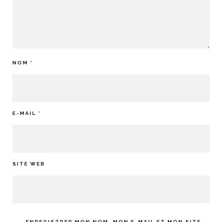
NOM
*
E-MAIL
*
SITE WEB
ENREGISTRER MON NOM, MON E-MAIL ET MON SITE