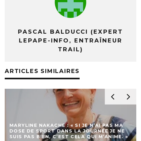
PASCAL BALDUCCI (EXPERT
LEPAPE-INFO, ENTRAÎNEUR
TRAIL)
ARTICLES SIMILAIRES
MARYLINE NAKACHE : « SI JE N’AI PAS MA
DOSE DE SPORT DANS LA JOURNÉE JE NE
SUIS PAS BIEN, C’EST CELA QUI M’ANIME. »