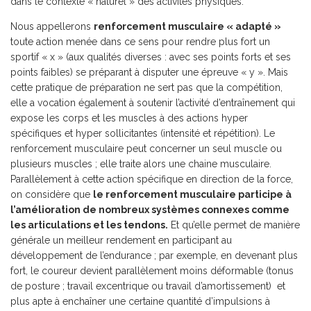
dans le contexte « naturel » des activités physiques.
Nous appellerons
renforcement musculaire « adapté »
toute action menée dans ce sens pour rendre plus fort un
sportif « x » (aux qualités diverses : avec ses points forts et ses
points faibles) se préparant à disputer une épreuve « y ». Mais
cette pratique de préparation ne sert pas que la compétition,
elle a vocation également à soutenir l’activité d’entraînement qui
expose les corps et les muscles à des actions hyper
spécifiques et hyper sollicitantes (intensité et répétition). Le
renforcement musculaire peut concerner un seul muscle ou
plusieurs muscles ; elle traite alors une chaine musculaire.
Parallèlement à cette action spécifique en direction de la force,
on considère que
le renforcement musculaire participe à
l’amélioration de nombreux systèmes connexes comme
les articulations et les tendons.
Et qu’elle permet de manière
générale un meilleur rendement en participant au
développement de l’endurance ; par exemple, en devenant plus
fort, le coureur devient parallèlement moins déformable (tonus
de posture ; travail excentrique ou travail d’amortissement) et
plus apte à enchaîner une certaine quantité d’impulsions à