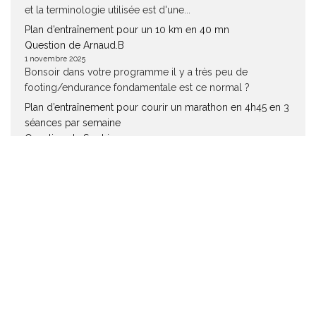
et la terminologie utilisée est d'une...
Plan d’entraînement pour un 10 km en 40 mn
Question de Arnaud.B
1 novembre 2025
Bonsoir dans votre programme il y a très peu de
footing/endurance fondamentale est ce normal ?
Plan d’entraînement pour courir un marathon en 4h45 en 3
séances par semaine
Question de Sophie
28 octobre 2025
Bonjour, Merci pour ce programme complet et équilibré.
Effectivement on se pose beaucoup de questions
pendant ces 16 semaines, mais...
Plan entrainement 5 km à 18 km/h, 5 séances par semaine
Question de JEAN CLAUDE VOLLMER
27 octobre 2025
Bonjour L'objectif avec les exercices techniques est
d'améliorer votre foulée par des exercices de
coordination et de maîtrise qui lorsqu'ils...
Plan d’entraînement pour un 10 km entre 45 et 50 mn sur 6