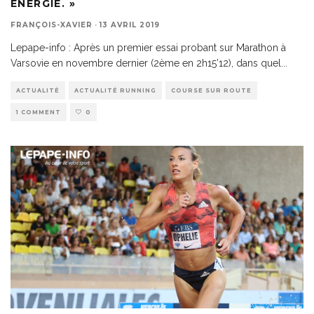
ÉNERGIE. »
FRANÇOIS-XAVIER
·
13 AVRIL 2019
Lepape-info : Après un premier essai probant sur Marathon à
Varsovie en novembre dernier (2ème en 2h15’12), dans quel
...
ACTUALITÉ
ACTUALITÉ RUNNING
COURSE SUR ROUTE
1 COMMENT
0