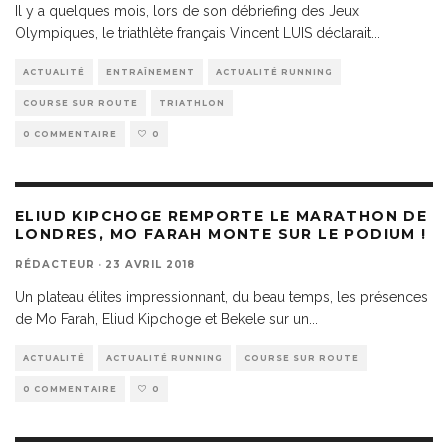
Il y a quelques mois, lors de son débriefing des Jeux
Olympiques, le triathlète français Vincent LUIS déclarait
...
ACTUALITÉ
ENTRAÎNEMENT
ACTUALITÉ RUNNING
COURSE SUR ROUTE
TRIATHLON
0 COMMENTAIRE
0
ELIUD KIPCHOGE REMPORTE LE MARATHON DE
LONDRES, MO FARAH MONTE SUR LE PODIUM !
RÉDACTEUR
·
23 AVRIL 2018
Un plateau élites impressionnant, du beau temps, les présences
de Mo Farah, Eliud Kipchoge et Bekele sur un
...
ACTUALITÉ
ACTUALITÉ RUNNING
COURSE SUR ROUTE
0 COMMENTAIRE
0