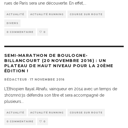
rues de Paris sera une découverte. En effet,
...
ACTUALITÉ
ACTUALITÉ RUNNING
COURSE SUR ROUTE
DIVERS
0 COMMENTAIRE
0
SEMI-MARATHON DE BOULOGNE-
BILLANCOURT (20 NOVEMBRE 2016) : UN
PLATEAU DE HAUT NIVEAU POUR LA 20ÈME
ÉDITION !
RÉDACTEUR
·
17 NOVEMBRE 2016
L’Ethiopien Itayal Atnafu, vainqueur en 2014 avec un temps de
1h01mn03s défendra son titre et sera accompagné de
plusieurs
...
ACTUALITÉ
ACTUALITÉ RUNNING
COURSE SUR ROUTE
0 COMMENTAIRE
0