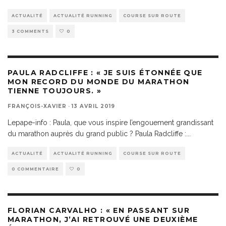
ACTUALITÉ
ACTUALITÉ RUNNING
COURSE SUR ROUTE
3 COMMENTS
0
PAULA RADCLIFFE : « JE SUIS ÉTONNÉE QUE
MON RECORD DU MONDE DU MARATHON
TIENNE TOUJOURS. »
FRANÇOIS-XAVIER
·
13 AVRIL 2019
Lepape-info : Paula, que vous inspire l’engouement grandissant
du marathon auprès du grand public ? Paula Radcliffe :
...
ACTUALITÉ
ACTUALITÉ RUNNING
COURSE SUR ROUTE
0 COMMENTAIRE
0
FLORIAN CARVALHO : « EN PASSANT SUR
MARATHON, J’AI RETROUVÉ UNE DEUXIÈME