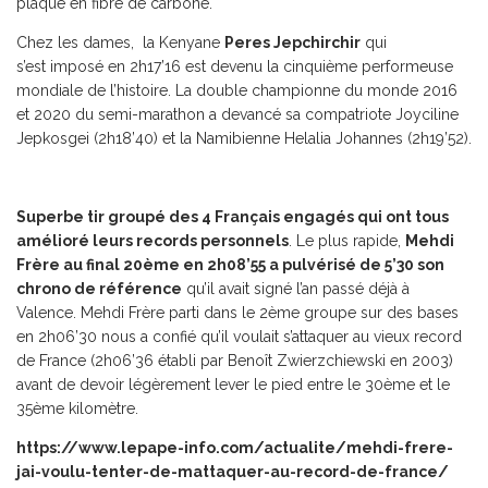
plaque en fibre de carbone.
Chez les dames, la Kenyane
Peres Jepchirchir
qui
s’est imposé en 2h17’16 est devenu la cinquième performeuse
mondiale de l’histoire. La double championne du monde 2016
et 2020 du semi-marathon a devancé sa compatriote Joyciline
Jepkosgei (2h18’40) et la Namibienne Helalia Johannes (2h19’52).
Superbe tir groupé des 4 Français engagés qui ont tous
amélioré leurs records personnels
. Le plus rapide,
Mehdi
Frère au final 20ème en 2h08’55 a pulvérisé de 5’30 son
chrono de référence
qu’il avait signé l’an passé déjà à
Valence. Mehdi Frère parti dans le 2ème groupe sur des bases
en 2h06’30 nous a confié qu’il voulait s’attaquer au vieux record
de France (2h06’36 établi par Benoît Zwierzchiewski en 2003)
avant de devoir légèrement lever le pied entre le 30ème et le
35ème kilomètre.
https://www.lepape-info.com/actualite/mehdi-frere-
jai-voulu-tenter-de-mattaquer-au-record-de-france/