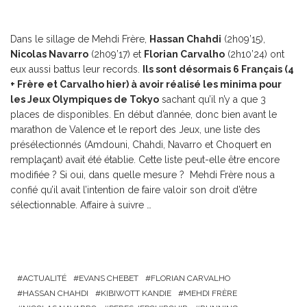
Dans le sillage de Mehdi Frère,
Hassan Chahdi
(2h09’15),
Nicolas Navarro
(2h09’17) et
Florian Carvalho
(2h10’24) ont
eux aussi battus leur records.
Ils sont désormais 6 Français (4
+ Frère et Carvalho hier) à avoir réalisé les minima pour
les Jeux Olympiques de Tokyo
sachant qu’il n’y a que 3
places de disponibles. En début d’année, donc bien avant le
marathon de Valence et le report des Jeux, une liste des
présélectionnés (Amdouni, Chahdi, Navarro et Choquert en
remplaçant) avait été établie. Cette liste peut-elle être encore
modifiée ? Si oui, dans quelle mesure ? Mehdi Frère nous a
confié qu’il avait l’intention de faire valoir son droit d’être
sélectionnable. Affaire à suivre …
ACTUALITÉ
EVANS CHEBET
FLORIAN CARVALHO
HASSAN CHAHDI
KIBIWOTT KANDIE
MEHDI FRÈRE