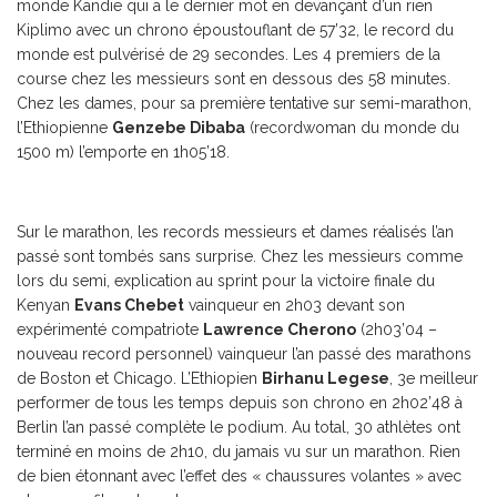
monde Kandie qui a le dernier mot en devançant d’un rien
Kiplimo avec un chrono époustouflant de 57’32, le record du
monde est pulvérisé de 29 secondes. Les 4 premiers de la
course chez les messieurs sont en dessous des 58 minutes.
Chez les dames, pour sa première tentative sur semi-marathon,
l’Ethiopienne
Genzebe Dibaba
(recordwoman du monde du
1500 m) l’emporte en 1h05’18.
Sur le marathon, les records messieurs et dames réalisés l’an
passé sont tombés sans surprise. Chez les messieurs comme
lors du semi, explication au sprint pour la victoire finale du
Kenyan
Evans Chebet
vainqueur en 2h03 devant son
expérimenté compatriote
Lawrence Cherono
(2h03’04 –
nouveau record personnel) vainqueur l’an passé des marathons
de Boston et Chicago. L’Ethiopien
Birhanu Legese
, 3e meilleur
performer de tous les temps depuis son chrono en 2h02’48 à
Berlin l’an passé complète le podium. Au total, 30 athlètes ont
terminé en moins de 2h10, du jamais vu sur un marathon. Rien
de bien étonnant avec l’effet des « chaussures volantes » avec