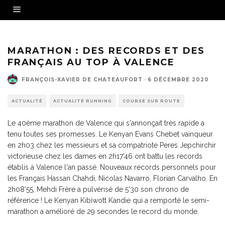
MARATHON : DES RECORDS ET DES
FRANÇAIS AU TOP À VALENCE
FRANÇOIS-XAVIER DE CHATEAUFORT
·
6 DÉCEMBRE 2020
ACTUALITÉ
ACTUALITÉ RUNNING
COURSE SUR ROUTE
Le 40ème marathon de Valence qui s'annonçait très rapide a
tenu toutes ses promesses. Le Kenyan Evans Chebet vainqueur
en 2h03 chez les messieurs et sa compatriote Peres Jepchirchir
victorieuse chez les dames en 2h17'46 ont battu les records
établis à Valence l'an passé. Nouveaux records personnels pour
les Français Hassan Chahdi, Nicolas Navarro, Florian Carvalho. En
2h08'55, Mehdi Frère a pulvérisé de 5'30 son chrono de
référence ! Le Kenyan Kibiwott Kandie qui a remporté le semi-
marathon a amélioré de 29 secondes le record du monde.