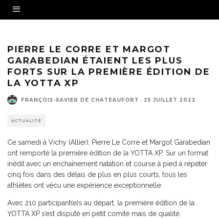
Pierre Le Corre vainqueur de la YOTTA XP - Crédit photo : Thierry Sourbier
PIERRE LE CORRE ET MARGOT
GARABEDIAN ÉTAIENT LES PLUS
FORTS SUR LA PREMIÈRE ÉDITION DE
LA YOTTA XP
FRANÇOIS-XAVIER DE CHATEAUFORT
·
25 JUILLET 2022
ACTUALITÉ
Ce samedi à Vichy (Allier), Pierre Le Corre et Margot Garabedian
ont remporté la première édition de la YOTTA XP. Sur un format
inédit avec un enchaînement natation et course à pied à répéter
cinq fois dans des délais de plus en plus courts, tous les
athlètes ont vécu une expérience exceptionnelle.
Avec 210 participant(e)s au départ, la première édition de la
YOTTA XP s’est disputé en petit comité mais de qualité.