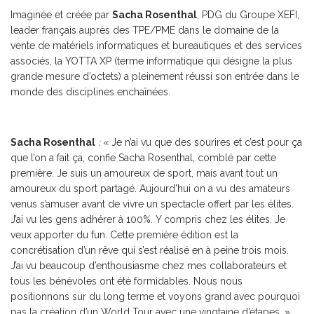
Imaginée et créée par
Sacha Rosenthal
, PDG du Groupe XEFI,
leader français auprès des TPE/PME dans le domaine de la
vente de matériels informatiques et bureautiques et des services
associés, la YOTTA XP (terme informatique qui désigne la plus
grande mesure d’octets) a pleinement réussi son entrée dans le
monde des disciplines enchaînées.
Sacha Rosenthal
:
« Je n’ai vu que des sourires et c’est pour ça
que l’on a fait ça, confie Sacha Rosenthal, comblé par cette
première. Je suis un amoureux de sport, mais avant tout un
amoureux du sport partagé. Aujourd’hui on a vu des amateurs
venus s’amuser avant de vivre un spectacle offert par les élites.
J’ai vu les gens adhérer à 100%. Y compris chez les élites. Je
veux apporter du fun. Cette première édition est la
concrétisation d’un rêve qui s’est réalisé en à peine trois mois.
J’ai vu beaucoup d’enthousiasme chez mes collaborateurs et
tous les bénévoles ont été formidables. Nous nous
positionnons sur du long terme et voyons grand avec pourquoi
pas la création d’un World Tour avec une vingtaine d’étapes. »