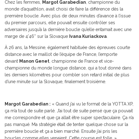
Chez les femmes,
Margot Garabedian
, championne du
monde d’aquathlon, avait choisi de faire la différence dès la
première boucle. Avec plus de deux minutes d’avance à l’issue
du premier parcours, elle pouvait ensuite contrôler ses
adversaires jusqu’à la dernière boucle qu’elle entamait avec une
marge de 4’46’’ sur la Slovaque
Ivana Kuriackova
.
À 26 ans, la Messine, également habituée des épreuves courte
distance avec le maillot de l’équipe de France, l’emporte
devant
Manon Genet
, championne de France et vice-
championne du monde longue distance, qui a tout donné dans
les derniers kilomètres pour combler son retard initial de plus
d’une minute sur la Slovaque, finalement troisième.
Margot Garabedian :
« Quand j’ai vu le format de la YOTTA XP,
ça m’a tout de suite parlé. J’ai tout de suite pensé que ça pouvait
me correspondre et que ça allait être super spectaculaire. Ça n’a
pas manqué. Ma stratégie était de tenter quelque chose sur la
première boucle et ça a bien marché. Ensuite j’ai pris les
boucles comme elles venaient. Cette course est folle. »