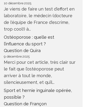
10 décembre 2025
Je viens de faire un test d'effort en
laboratoire, le médecin (docteure
de l'équipe de France d'escrime,
trop cool!) à...
REPRISE ENTRAINEMENT APRÈS
COMMEN
CHIRURGIE INGUINALE
DOULEU
Ostéoporose : quelle est
ANTÉ
SANTÉ
l’influence du sport ?
Question de Quira
9 décembre 2025
Merci pour cet article, très clair sur
le fait que l’ostéoporose peut
arriver à tout le monde,
silencieusement, et qu’il...
Sport et hernie inguinale opérée,
possible ?
Question de Françon