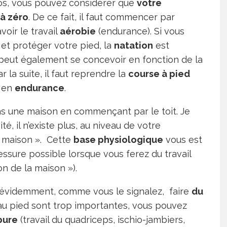
os, vous pouvez considérer que
votre
à zéro
. De ce fait, il faut commencer par
avoir le travail
aérobie
(
endurance
). Si vous
et protéger votre pied, la
natation
est
peut également se concevoir en fonction de la
r la suite, il faut reprendre la
course à pied
l en
endurance
.
as une maison en commençant par le toit. Je
té, il n’existe plus, au niveau de votre
a maison ». Cette
base physiologique
vous est
ssure possible lorsque vous ferez du travail
on de la maison »).
en évidemment, comme vous le signalez, faire
du
 au pied sont trop importantes, vous pouvez
pure
(travail du quadriceps, ischio-jambiers,