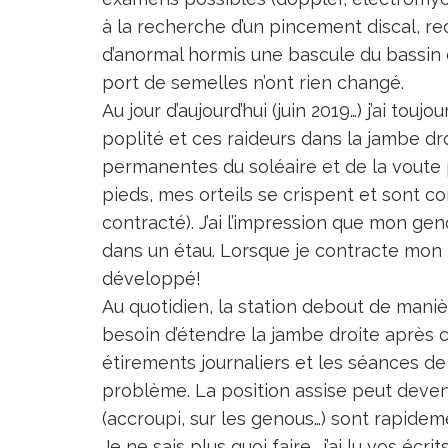
à la recherche d’un pincement discal, r
d’anormal hormis une bascule du bassin 
port de semelles n’ont rien changé.
Au jour d’aujourd’hui (juin 2019…) j’ai to
poplité et ces raideurs dans la jambe dro
permanentes du soléaire et de la voute pl
pieds, mes orteils se crispent et sont c
contracté). J’ai l’impression que mon g
dans un étau. Lorsque je contracte mon 
développé!
Au quotidien, la station debout de maniè
besoin d’étendre la jambe droite après c
étirements journaliers et les séances d
problème. La position assise peut deven
(accroupi, sur les genous…) sont rapidem
Je ne sais plus quoi faire… j’ai lu vos écr