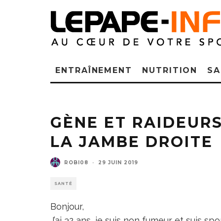
ENTRAÎNEMENT
NUTRITION
SA
GÈNE ET RAIDEUR
LA JAMBE DROITE
ROBI08
·
29 JUIN 2019
SANTÉ
Bonjour,
J’ai 32 ans, je suis non fumeur et suis spo