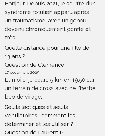
Bonjour, Depuis 2021, je souffre d’un
syndrome rotulien apparu après
un traumatisme, avec un genou
devenu chroniquement gonflé et
très...
Quelle distance pour une fille de
13 ans ?
Question de Clémence
17 décembre 2025
Et moi si je cours 5 km en 19.50 sur
REPRISE ENTRAINEMENT APRÈS
COMMEN
un terrain de cross avec de l'herbe
CHIRURGIE INGUINALE
DOULEU
bcp de virage...
ANTÉ
SANTÉ
Seuils lactiques et seuils
ventilatoires : comment les
déterminer et les utiliser ?
Question de Laurent P.