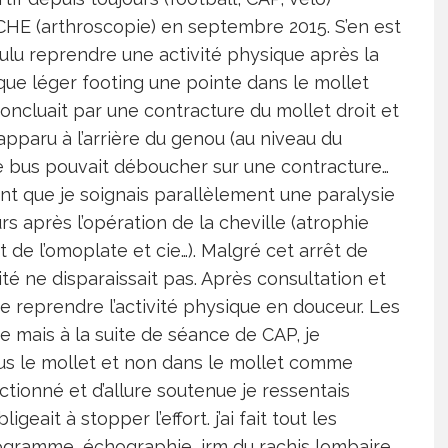
UCHE (arthroscopie) en septembre 2015. S’en est
voulu reprendre une activité physique après la
aque léger footing une pointe dans le mollet
ncluait par une contracture du mollet droit et
pparu à l’arrière du genou (au niveau du
le bus pouvait déboucher sur une contracture…
ant que je soignais parallèlement une paralysie
s après l’opération de la cheville (atrophie
de l’omoplate et cie…). Malgré cet arrêt de
ité ne disparaissait pas. Après consultation et
 de reprendre l’activité physique en douceur. Les
 mais à la suite de séance de CAP, je
us le mollet et non dans le mollet comme
tionné et d’allure soutenue je ressentais
ait à stopper l’effort. j’ai fait tout les
gramme, échographie, irm du rachis lombaire