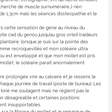
echerche de muscle surnuméraire…) rien
de 1,3cm mais les séances d’osteopathie et le
ujours cette sensation de gène au niveau du
ite cad du genou jusqu’au gros orteil (raideurs
antaire; lorsque je suis sur la pointe des
omme recroquevillés et mon soléaire ultra
enou est enveloppé et que mon mollet est pris
mollet, le soléaire parait anormalement
re prolongée vire au calvaire et je ressens le
haque journée de travail (poste de bureau). Les
e kiné me soulagent mais ne règlent pas le
ir désagréable et certaines positions
ent insupportables.
its sur la fibrose du mollet et je remarque de