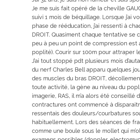
Je me suis fait opéré de la cheville GA
suivi 1 mois de béquillage. Lorsque j’ai 
phase de rééducation, j’ai ressenti à ch
DROIT. Quasiment chaque tentative se co
peu à peu un point de compression est a
poplité). Courir sur 100m pour attraper 
J’ai tout stoppé pdt plusieurs mois d’aut
du nerf Charles Bell apparu quelques jour
des muscles du bras DROIT, décollement 
toute activité, la gène au niveau du popl
imagerie, RAS, il m’a alors été conseillé
contractures ont commencé à disparaitre
ressentais des douleurs/courbatures so
habituellement. Lors des séances de frac
comme une boule sous le mollet qui m’oblige
examens possibles (doppler, electromyo