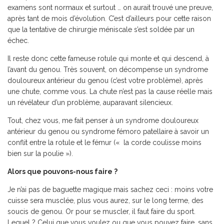
examens sont normaux et surtout … on aurait trouvé une preuve,
après tant de mois d’évolution. C’est d’ailleurs pour cette raison
que la tentative de chirurgie méniscale s’est soldée par un
échec.
Il reste donc cette fameuse rotule qui monte et qui descend, à
l’avant du genou. Très souvent, on décompense un syndrome
douloureux antérieur du genou (c’est votre problème), après
une chute, comme vous. La chute n’est pas la cause réelle mais
un révélateur d’un problème, auparavant silencieux.
Tout, chez vous, me fait penser à un syndrome douloureux
antérieur du genou ou syndrome fémoro patellaire à savoir un
conflit entre la rotule et le fémur (« la corde coulisse moins
bien sur la poulie »).
Alors que pouvons-nous faire ?
Je n’ai pas de baguette magique mais sachez ceci : moins votre
cuisse sera musclée, plus vous aurez, sur le long terme, des
soucis de genou. Or pour se muscler, il faut faire du sport.
Lequel ? Celui que vous voulez ou que vous pouvez faire, sans