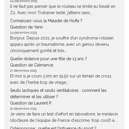
24 décembre 2025
Il ne faut pas penser que le rouleau se limite au travail en
Z2. Avec mon Trutrainer lesté, j’atteins sans...
Connaissez-vous la Maladie de Hoffa ?
Question de Yann
23 décembre 2025
Bonjour, Depuis 2021, je souffre d’un syndrome rotulien
apparu après un traumatisme, avec un genou devenu
chroniquement gonflé et très...
Quelle distance pour une fille de 13 ans ?
Question de Clémence
17 décembre 2025
Et moi si je cours 5 km en 19.50 sur un terrain de cross
avec de l'herbe bcp de virage...
Seuils lactiques et seuils ventilatoires : comment les
déterminer et les utiliser ?
Question de Laurent P.
10 décembre 2025
Je viens de faire un test d'effort en laboratoire, le médecin
(docteure de l'équipe de France d'escrime, trop cool!) à...
Ostéoporose : quelle est l’influence du sport ?