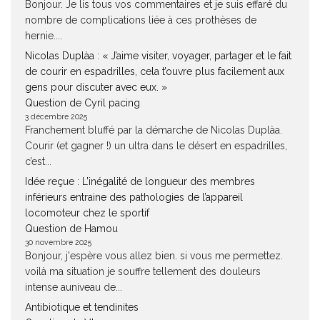
Bonjour. Je lis tous vos commentaires et je suis effaré du
nombre de complications liée à ces prothèses de
hernie....
Nicolas Duplàa : « J’aime visiter, voyager, partager et le fait
de courir en espadrilles, cela t’ouvre plus facilement aux
gens pour discuter avec eux. »
Question de Cyril pacing
3 décembre 2025
Franchement bluffé par la démarche de Nicolas Duplàa.
Courir (et gagner !) un ultra dans le désert en espadrilles,
c’est...
Idée reçue : L’inégalité de longueur des membres
inférieurs entraine des pathologies de l’appareil
locomoteur chez le sportif
Question de Hamou
30 novembre 2025
Bonjour, j'espère vous allez bien. si vous me permettez.
voilà ma situation je souffre tellement des douleurs
intense auniveau de...
Antibiotique et tendinites