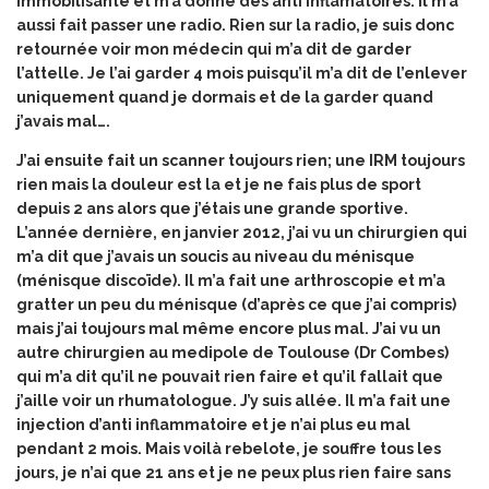
immobilisante et m’a donné des anti inflamatoires. Il m’a
aussi fait passer une radio. Rien sur la radio, je suis donc
retournée voir mon médecin qui m’a dit de garder
l’attelle. Je l’ai garder 4 mois puisqu’il m’a dit de l’enlever
uniquement quand je dormais et de la garder quand
j’avais mal….
J’ai ensuite fait un scanner toujours rien; une IRM toujours
rien mais la douleur est la et je ne fais plus de sport
depuis 2 ans alors que j’étais une grande sportive.
L’année dernière, en janvier 2012, j’ai vu un chirurgien qui
m’a dit que j’avais un soucis au niveau du ménisque
(ménisque discoïde). Il m’a fait une arthroscopie et m’a
gratter un peu du ménisque (d’après ce que j’ai compris)
mais j’ai toujours mal même encore plus mal. J’ai vu un
autre chirurgien au medipole de Toulouse (Dr Combes)
qui m’a dit qu’il ne pouvait rien faire et qu’il fallait que
j’aille voir un rhumatologue. J’y suis allée. Il m’a fait une
injection d’anti inflammatoire et je n’ai plus eu mal
pendant 2 mois. Mais voilà rebelote, je souffre tous les
jours, je n’ai que 21 ans et je ne peux plus rien faire sans