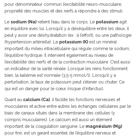
pour dénominateur commun l’excitabilité neuro-musculaire,
propriété des muscles et des nerfs à répondre à des stimuli.
Le
sodium (Na)
retient l’eau dans le corps. Le
potassium
agit
en équilibre avec lui. Lorsqu’il y a déséquilibre entre les deux, il
peut y avoir une déshydratation (ex : à l’effort), ou une pathologie
(hypertension artérielle). Le
potassium (K)
est un minéral
important du milieu intracellulaire qui régule comme le sodium,
l’équilibre hydrique. Il intervient également au niveau de
l’excitabilité des nerfs et de la contraction musculaire. C’est aussi
un indicateur de la santé rénale. Lorsque les reins fonctionnent
bien, la kaliémie est normale (3,5-5 mmol/l). Lorsqu’il y a
perturbation, le taux de potassium peut s’élever ou chuter. Ce
qui est un danger pour le cœur (risque d’infarctus).
Quant au
calcium (Ca)
, il facilite les fonctions nerveuses et
musculaires et active entre autres les échanges cellulaires par le
biais de canaux situés dans la membrane des cellules (y
compris musculaires). Le calcium est aussi un élément
important de la coagulation sanguine. Le
magnésium (Mg)
pour finir, est un garant essentiel de l’équilibre nerveux et