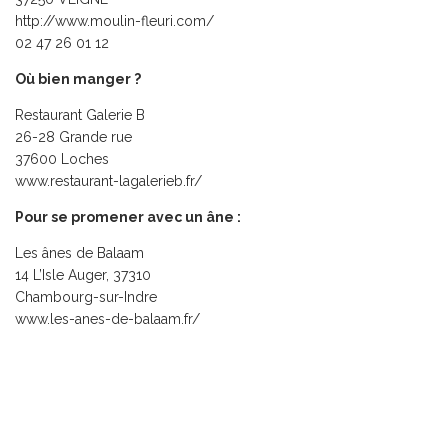
http://www.moulin-fleuri.com/
02 47 26 01 12
Où bien manger ?
Restaurant Galerie B
26-28 Grande rue
37600 Loches
www.restaurant-lagalerieb.fr/
Pour se promener avec un âne :
Les ânes de Balaam
14 L’Isle Auger, 37310
Chambourg-sur-Indre
www.les-anes-de-balaam.fr/