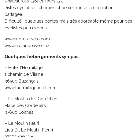
Châteauroux (36) et Tours (37).
Pistes cyclables, chemins et petites routes à circulation
partagée.
Difficulté : quelques pentes mais très abordable même pour des
cyclistes peu experts.
www.indre-a-velo.com
www.marandoavelo.fr/
Quelques hébergements sympas :
– Hôtel l’Hermitage
1 chemin de Vilaine
36500 Buzançais
www.lhermitagehotel.com
– Le Moulin des Cordeliers
Place des Cordeliers
37600 Loches
– Le Moulin fleuri
Lieu-Dit Le Moulin Fleuri
37250 VEIGNE