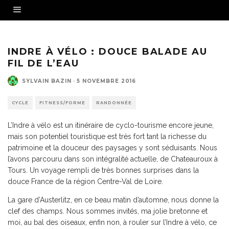
INDRE À VÉLO : DOUCE BALADE AU
FIL DE L’EAU
SYLVAIN BAZIN
·
5 NOVEMBRE 2016
CYCLE
FITNESS/FORME
RANDONNÉE
L’Indre à vélo est un itinéraire de cyclo-tourisme encore jeune,
mais son potentiel touristique est très fort tant la richesse du
patrimoine et la douceur des paysages y sont séduisants. Nous
l’avons parcouru dans son intégralité actuelle, de Chateauroux à
Tours. Un voyage rempli de très bonnes surprises dans la
douce France de la région Centre-Val de Loire.
La gare d’Austerlitz, en ce beau matin d’automne, nous donne la
clef des champs. Nous sommes invités, ma jolie bretonne et
moi, au bal des oiseaux, enfin non, à rouler sur l’Indre à vélo, ce