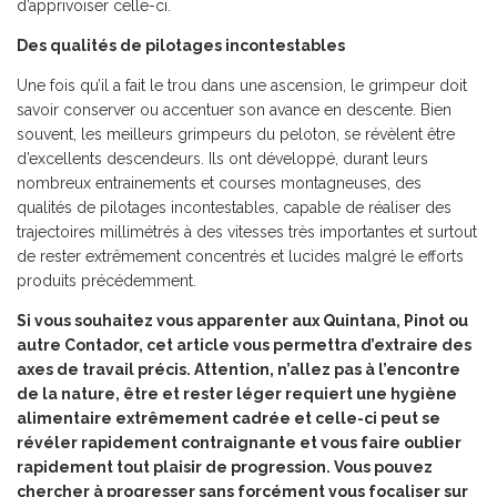
d’apprivoiser celle-ci.
Des qualités de pilotages incontestables
Une fois qu’il a fait le trou dans une ascension, le grimpeur doit
savoir conserver ou accentuer son avance en descente. Bien
souvent, les meilleurs grimpeurs du peloton, se révèlent être
d’excellents descendeurs. Ils ont développé, durant leurs
nombreux entrainements et courses montagneuses, des
qualités de pilotages incontestables, capable de réaliser des
trajectoires millimétrés à des vitesses très importantes et surtout
de rester extrêmement concentrés et lucides malgré le efforts
produits précédemment.
Si vous souhaitez vous
apparent
er
aux
Quintana, Pinot ou
autre Contador, c
et article vous
permettra d
’extraire des
axes de travail précis. A
ttention, n’allez pas à l’encontre
de la nature, être et rester léger requiert
une hygiène
alimentaire extrêmement cadrée et celle-ci peut se
révéler rapidement contraignante et vous faire oublier
rapidement
tout plaisir de
progression.
Vous pouvez
chercher à progresser sans forcément vous focaliser sur