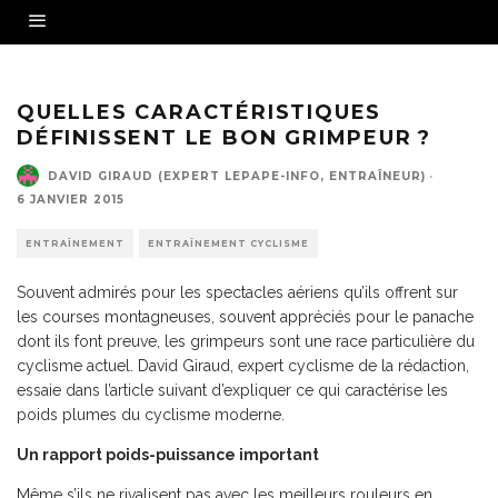
Romain BARDET (ALM)
QUELLES CARACTÉRISTIQUES
DÉFINISSENT LE BON GRIMPEUR ?
DAVID GIRAUD (EXPERT LEPAPE-INFO, ENTRAÎNEUR)
·
6 JANVIER 2015
ENTRAÎNEMENT
ENTRAÎNEMENT CYCLISME
Souvent admirés pour les spectacles aériens qu’ils offrent sur
les courses montagneuses, souvent appréciés pour le panache
dont ils font preuve, les grimpeurs sont une race particulière du
cyclisme actuel. David Giraud, expert cyclisme de la rédaction,
essaie dans l’article suivant d’expliquer ce qui caractérise les
poids plumes du cyclisme moderne.
Un rapport poids-puissance important
Même s’ils ne rivalisent pas avec les meilleurs rouleurs en