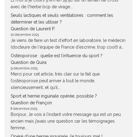
Et moi si je cours 5 km en 19.50 sur un terrain de cross
avec de l'herbe bcp de virage...
Seuils lactiques et seuils ventilatoires : comment les
déterminer et les utiliser ?
Question de Laurent P.
10 décembre 2025
Je viens de faire un test d'effort en laboratoire, le médecin
(docteure de l'équipe de France d'escrime, trop cool!) à...
Ostéoporose : quelle est l’influence du sport ?
Question de Quira
9 décembre 2025
Merci pour cet article, très clair sur le fait que
l’ostéoporose peut arriver à tout le monde,
silencieusement, et qu’il...
Sport et hernie inguinale opérée, possible ?
Question de Françon
8 décembre 2025
Bonjour, Je vois à l’instant votre message qui est un peu
ancien mais j’avais une question car les témoignages
femme...
Opéré d’une hernie inguinale, j’ai toujours mal !