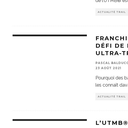
de l’UTMB® est 
ACTUALITÉ TRAIL
FRANCHI
DÉFI DE
ULTRA-T
PASCAL BALDUCCI
23 AOÛT 2021
Pourquoi des bar
les connaît dav
ACTUALITÉ TRAIL
L’UTMB®