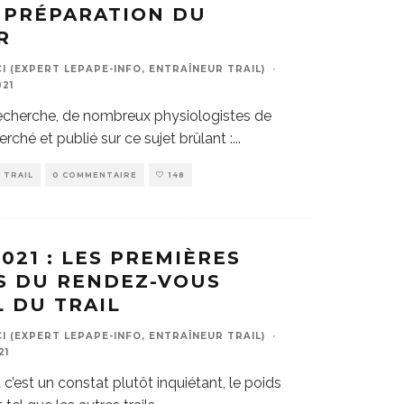
 PRÉPARATION DU
R
 (EXPERT LEPAPE-INFO, ENTRAÎNEUR TRAIL)
·
21
recherche, de nombreux physiologistes de
rché et publié sur ce sujet brûlant :
...
TRAIL
0 COMMENTAIRE
148
021 : LES PREMIÈRES
S DU RENDEZ-VOUS
 DU TRAIL
 (EXPERT LEPAPE-INFO, ENTRAÎNEUR TRAIL)
·
21
 c’est un constat plutôt inquiétant, le poids