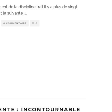
nt de la discipline trail il y a plus de vingt
st la suivante :
...
0 COMMENTAIRE
0
ENTE : INCONTOURNABLE