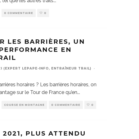
tel que les autres trails
...
0 COMMENTAIRE
0
R LES BARRIÈRES, UN
 PERFORMANCE EN
RAIL
 (EXPERT LEPAPE-INFO, ENTRAÎNEUR TRAIL)
·
rières horaires ? Les barrières horaires, on
antage sur le Tour de France qu’en
...
COURSE EN MONTAGNE
0 COMMENTAIRE
0
 2021, PLUS ATTENDU