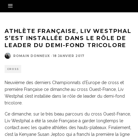
Liv Westphal, première Française au cross Ouest-France
ATHLÈTE FRANÇAISE, LIV WESTPHAL
S’EST INSTALLÉE DANS LE RÔLE DE
LEADER DU DEMI-FOND TRICOLORE
ROMAIN DONNEUX
·
18 JANVIER 2017
CROSS
Neuvième des derniers Championnats d’Europe de cross et
première Française ce dimanche au cross Ouest-France, Liv
Westphal s’est installée dans le rôle de leader du demi-fond
tricolore.
Ce dimanche, sur le très beau parcours du cross Ouest-France,
Liv Westphal a été la seule Française à garder longtemps le
contact avec les quatre athlètes des hauts-plateaux. Finalement,
c’est la Kenyane Susan Jeptoo qui a franchi la première la ligne