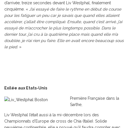
d’arrivée, treize secondes devant Liv Westphal, finalement
cinquième. «
J’ai essayé de faire le rythme en début de course
pour les fatiguer un peu car je savais que quand elles allaient
accélérer, ç’allait être compliqué. Ensuite, quand c’est arrivé, j’ai
essayé de m’accrocher le plus longtemps possible. Dans le
dernier tour, j’ai cru à la quatrième place mais quand elle m’a
doublée, je n’ai rien pu faire. Elle en avait encore beaucoup sous
le pied.
»
Exilée aux Etats-Unis
Première Française dans la
Sarthe,
Liv Westphal l’était aussi à la mi-décembre lors des
Championnats d’Europe de cross de Chia (Italie). Solide
neuvième continentale, elle a prouvé qu’il faudra compter avec