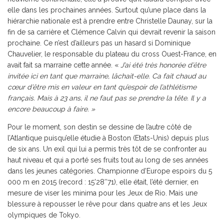
elle dans les prochaines années. Surtout qu’une place dans la
hiérarchie nationale est à prendre entre Christelle Daunay, sur la
fin de sa carrière et Clémence Calvin qui devrait revenir la saison
prochaine. Ce n’est d’ailleurs pas un hasard si Dominique
Chauvelier, le responsable du plateau du cross Ouest-France, en
avait fait sa marraine cette année. «
J’ai été très honorée d’être
invitée ici en tant que marraine, lâchait-elle. Ca fait chaud au
cœur d’être mis en valeur en tant qu’espoir de l’athlétisme
français. Mais à 23 ans, il ne faut pas se prendre la tête. Il y a
encore beaucoup à faire. »
Pour le moment, son destin se dessine de l’autre côté de
l’Atlantique puisqu’elle étudie à Boston (Etats-Unis) depuis plus
de six ans. Un exil qui lui a permis très tôt de se confronter au
haut niveau et qui a porté ses fruits tout au long de ses années
dans les jeunes catégories. Championne d’Europe espoirs du 5
000 m en 2015 (record : 15’28’’71), elle était, l’été dernier, en
mesure de viser les minima pour les Jeux de Rio. Mais une
blessure à repousser le rêve pour dans quatre ans et les Jeux
olympiques de Tokyo.