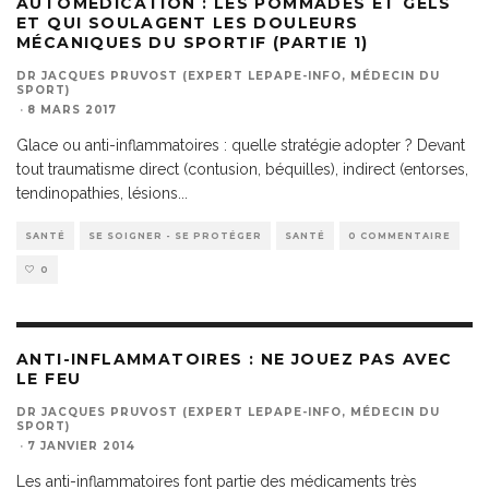
AUTOMEDICATION : LES POMMADES ET GELS
ET QUI SOULAGENT LES DOULEURS
MÉCANIQUES DU SPORTIF (PARTIE 1)
DR JACQUES PRUVOST (EXPERT LEPAPE-INFO, MÉDECIN DU
SPORT)
·
8 MARS 2017
Glace ou anti-inflammatoires : quelle stratégie adopter ? Devant
tout traumatisme direct (contusion, béquilles), indirect (entorses,
tendinopathies, lésions
...
SANTÉ
SE SOIGNER - SE PROTÉGER
SANTÉ
0 COMMENTAIRE
0
ANTI-INFLAMMATOIRES : NE JOUEZ PAS AVEC
LE FEU
DR JACQUES PRUVOST (EXPERT LEPAPE-INFO, MÉDECIN DU
SPORT)
·
7 JANVIER 2014
Les anti-inflammatoires font partie des médicaments très