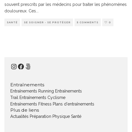
souvent prescrits par les médecins pour traiter les phénomènes
douloureux. Ces
...
SANTÉ
SE SOIGNER - SE PROTÉGER
5 COMMENTS
0
Instagram
Facebook
500px
Entraînements
Entraînements Running
Entraînements
Trail
Entraînements Cyclisme
Entraînements Fitness
Plans d'entraînements
Plus de liens
Actualités
Préparation Physique
Santé