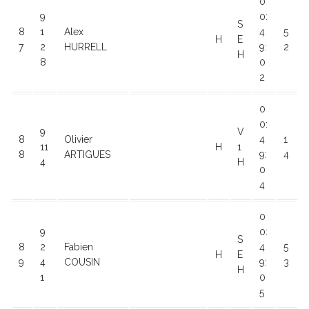
0
9
0:
S
8
1
Alex
4
5
H
E
7
2
HURRELL
9:
2
H
8
0
2
0
0:
9
V
8
Olivier
4
1
11
H
1
8
ARTIGUES
9:
4
4
H
0
4
0
9
0:
S
8
2
Fabien
4
5
H
E
9
4
COUSIN
9:
3
H
1
0
5