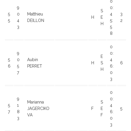
0
9
0:
S
5
0
Matthieu
4
3
H
E
5
4
DEILLON
5:
2
H
3
5
8
0
9
0:
E
5
0
Aubin
4
H
S
6
6
5
PERRET
6:
H
7
0
3
0
9
0:
Marianna
S
5
1
4
JAGERCIKO
F
E
5
7
8
6:
VA
F
3
0
3