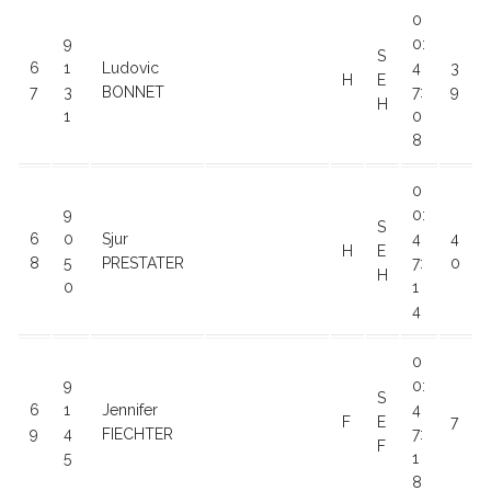
0
9
0:
S
6
1
Ludovic
4
3
H
E
7
3
BONNET
7:
9
H
1
0
8
0
9
0:
S
6
0
Sjur
4
4
H
E
8
5
PRESTATER
7:
0
H
0
1
4
0
9
0:
S
6
1
Jennifer
4
F
E
7
9
4
FIECHTER
7:
F
5
1
8