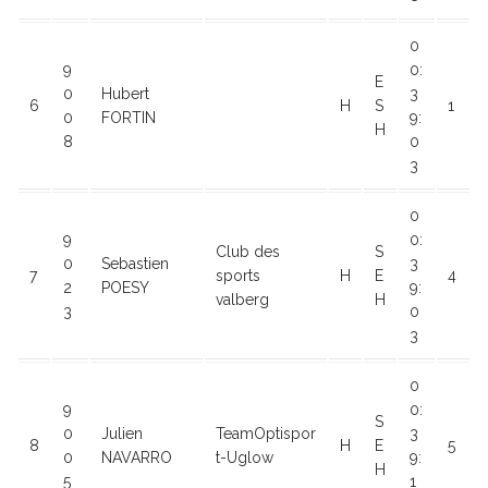
0
9
0:
E
0
Hubert
3
6
H
S
1
0
FORTIN
9:
H
8
0
3
0
9
0:
Club des
S
0
Sebastien
3
7
sports
H
E
4
2
POESY
9:
valberg
H
3
0
3
0
9
0:
S
0
Julien
TeamOptispor
3
8
H
E
5
0
NAVARRO
t-Uglow
9:
H
5
1