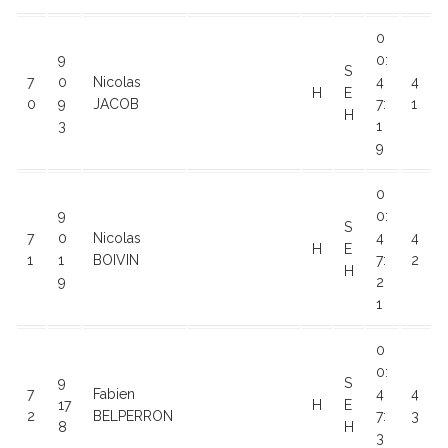
0
9
0:
S
7
0
Nicolas
4
4
H
E
0
9
JACOB
7:
1
H
3
1
9
0
9
0:
S
7
0
Nicolas
4
4
H
E
1
1
BOIVIN
7:
2
H
9
2
1
0
0:
9
S
7
Fabien
4
4
17
H
E
2
BELPERRON
7:
3
8
H
3