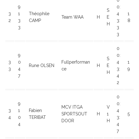
0
9
0:
S
3
1
Théophile
4
1
Team WAA
H
E
2
3
CAMP
3:
8
H
3
3
3
0
9
0:
S
3
0
Fullperforman
4
1
Rune OLSEN
H
E
3
4
ce
3:
9
H
7
4
2
0
9
0:
MCV ITGA
V
3
1
Fabien
4
SPORTSOUT
H
1
5
4
0
TERIBAT
3:
DOOR
H
4
4
7