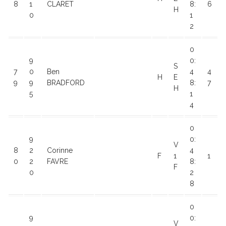
8
1
CLARET
8:
6
H
0
1
2
0
9
0:
S
7
0
Ben
4
4
H
E
9
9
BRADFORD
8:
7
H
5
1
4
0
9
0:
V
8
2
Corinne
4
F
1
1
0
2
FAVRE
8:
F
0
2
8
0
9
0:
V