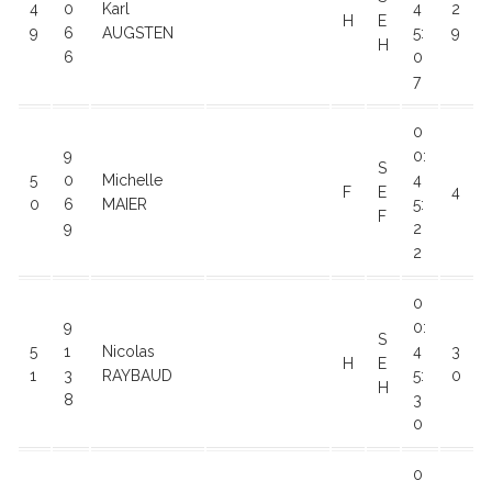
4
0
Karl
4
2
H
E
9
6
AUGSTEN
5:
9
H
6
0
7
0
9
0:
S
5
0
Michelle
4
F
E
4
0
6
MAIER
5:
F
9
2
2
0
9
0:
S
5
1
Nicolas
4
3
H
E
1
3
RAYBAUD
5:
0
H
8
3
0
0