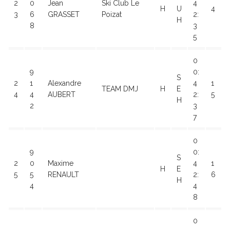
2
0
Jean
Ski Club Le
4
H
U
4
3
6
GRASSET
Poizat
2:
H
8
3
5
0
9
0:
S
2
1
Alexandre
4
1
TEAM DMJ
H
E
4
4
AUBERT
2:
5
H
2
3
7
0
9
0:
S
2
0
Maxime
4
1
H
E
5
5
RENAULT
2:
6
H
4
4
8
0