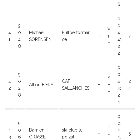
6
0
9
0:
V
4
0
Michael
Fullperforman
4
H
1
7
1
4
SORENSEN
ce
4:
H
8
2
2
0
9
0:
S
4
0
CAF
4
2
Alban FIERS
H
E
2
2
SALLANCHES
4:
4
H
8
2
4
0
9
0:
J
4
0
Damien
ski club le
4
H
U
5
3
6
GRASSET
poizat
4: