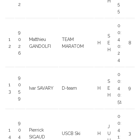
H
2
5
5
0
9
0:
S
1
0
Matthieu
TEAM
4
H
E
8
2
2
GANDOLFI
MARATOM
0:
H
6
2
4
0
9
S
0:
1
0
Ivar SAVARY
D-team
H
E
4
9
3
5
H
0:
9
51
0
9
0:
J
1
0
Pierrick
4
USCB Ski
H
U
3
4
4
SIGAUD
1: