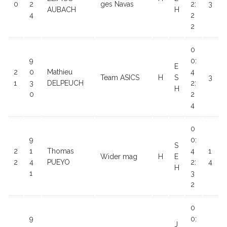
0
2
ges Navas
2:
3
AUBACH
H
4
2
2
0
9
0:
E
2
0
Mathieu
4
Team ASICS
H
S
3
1
3
DELPEUCH
2:
H
0
2
4
0
9
0:
S
2
1
Thomas
4
1
Wider mag
H
E
2
4
PUEYO
2:
4
H
1
3
2
0
9
0:
J