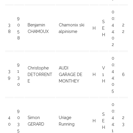
0
9
0:
S
3
0
Benjamin
Chamonix ski
4
2
H
E
8
5
CHAMOUX
alpinisme
4:
2
H
8
0
2
0
9
0:
Christophe
AUDI
V
3
1
4
DETORRENT
GARAGE DE
H
1
6
9
3
4:
E
MONTHEY
H
0
0
5
0
9
0:
S
4
0
Simon
Uriage
4
2
H
E
0
3
GERARD
Running
4:
3
H
5
1