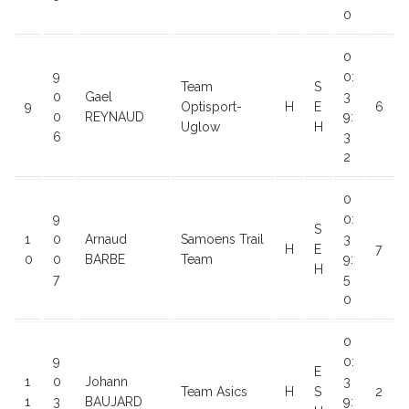
0
0
9
0:
Team
S
0
Gael
3
9
Optisport-
H
E
6
0
REYNAUD
9:
Uglow
H
6
3
2
0
9
0:
S
1
0
Arnaud
Samoens Trail
3
H
E
7
0
0
BARBE
Team
9:
H
7
5
0
0
9
0:
E
1
0
Johann
3
Team Asics
H
S
2
1
3
BAUJARD
9: