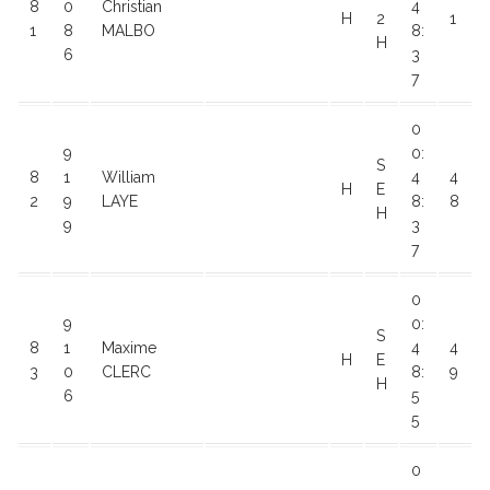
8
0
Christian
4
H
2
1
1
8
MALBO
8:
H
6
3
7
0
9
0:
S
8
1
William
4
4
H
E
2
9
LAYE
8:
8
H
9
3
7
0
9
0:
S
8
1
Maxime
4
4
H
E
3
0
CLERC
8:
9
H
6
5
5
0