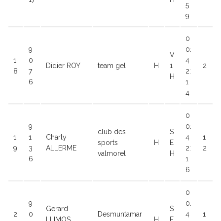
5
9
0
9
0:
V
1
0
4
Didier ROY
team gel
H
1
2
8
7
2:
H
6
1
4
0
9
0:
club des
S
1
1
Charly
4
1
sports
H
E
9
3
ALLERME
2:
2
valmorel
H
6
1
6
0
9
0:
Gerard
S
2
0
Desmuntamar
4
1
LLIMOS
H
E