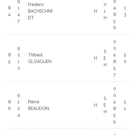
9
0:
Frederic
V
8
1
4
1
BACHSCHMI
H
1
4
4
8:
3
DT
H
7
5
6
0
9
0:
S
8
2
Thibaut
4
5
H
E
5
1
GLOAGUEN
8:
0
H
0
5
7
0
9
0:
S
8
1
Pierre
4
5
H
E
6
2
BEAUDOIN
8:
1
H
4
5
9