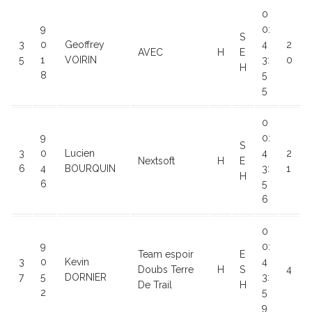
0
9
0:
S
3
0
Geoffrey
4
2
AVEC
H
E
5
1
VOIRIN
3:
0
H
8
5
5
0
9
0:
S
3
0
Lucien
4
2
Nextsoft
H
E
6
4
BOURQUIN
3:
1
H
6
5
6
0
9
0:
Team espoir
E
3
0
Kevin
4
Doubs Terre
H
S
4
7
5
DORNIER
3:
De Trail
H
2
5
9