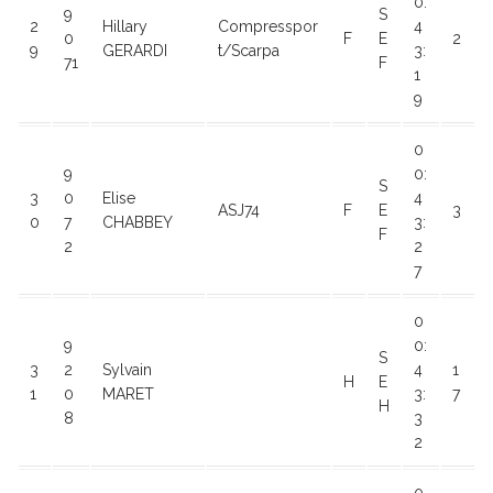
0:
9
S
2
Hillary
Compresspor
4
0
F
E
2
9
GERARDI
t/Scarpa
3:
71
F
1
9
0
9
0:
S
3
0
Elise
4
ASJ74
F
E
3
0
7
CHABBEY
3:
F
2
2
7
0
9
0:
S
3
2
Sylvain
4
1
H
E
1
0
MARET
3:
7
H
8
3
2