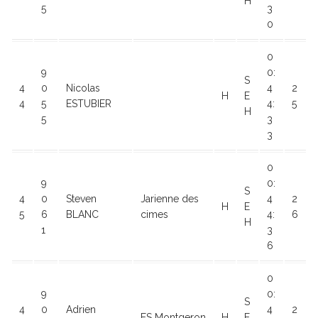
H
5
3
0
0
9
0:
S
4
0
Nicolas
4
2
H
E
4
5
ESTUBIER
4:
5
H
5
3
3
0
9
0:
S
4
0
Steven
Jarienne des
4
2
H
E
5
6
BLANC
cimes
4:
6
H
1
3
6
0
9
0:
S
4
0
Adrien
4
2
ES Montgeron
H
E