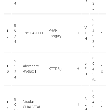
H
4
3
1
0
9
0:
V
1
6
PHAR
4
Eric CAPELLI
H
1
1
5
7
Longwy
1:
H
4
3
7
0
9
S
0:
1
1
Alexandre
1
XTTR63
H
E
4
6
3
PARISOT
0
H
1:
4
51
0
0:
9
S
1
Nicolas
4
1
0
H
E
7
CHAUVEAU
1:
1
17
H