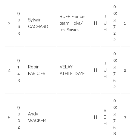
0
9
0:
BUFF France
J
0
Sylvain
3
3
team Hoka/
H
U
1
6
CACHARD
7:
les Saisies
H
3
2
2
0
9
0:
J
1
Robin
VELAY
3
4
H
U
2
4
FARICIER
ATHLETISME
7:
H
3
5
2
0
9
0:
S
0
Andy
3
5
H
E
3
0
WACKER
7:
H
2
5
8