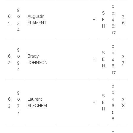
0
9
S
0:
6
0
Augustin
3
H
E
4
1
3
FLAMENT
6
H
6:
4
17
0
9
S
0:
6
0
Brady
3
H
E
4
2
9
JOHNSON
7
H
6:
4
17
0
9
0:
S
6
0
Laurent
4
3
H
E
3
7
SLEGHEM
6:
8
H
7
1
8
0