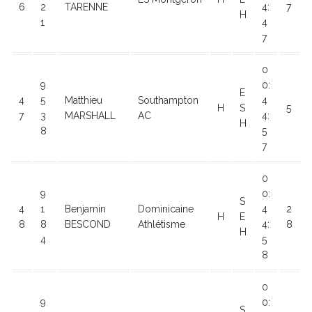
6
2
TARENNE
4:
7
H
1
4
7
0
9
0:
E
4
5
Matthieu
Southampton
4
H
S
5
7
3
MARSHALL
AC
4:
H
8
5
7
0
9
0:
S
4
1
Benjamin
Dominicaine
4
2
H
E
8
8
BESCOND
Athlétisme
4:
8
H
4
5
8
0
9
0:
S