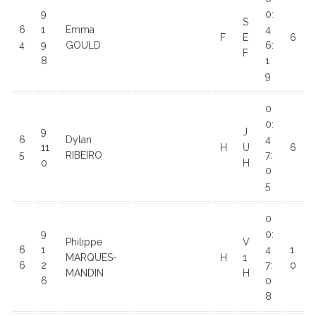
9
0:
S
6
1
Emma
4
F
E
6
4
9
GOULD
6:
F
8
1
9
0
0:
9
J
6
Dylan
4
11
H
U
6
5
RIBEIRO
7:
0
H
0
5
0
9
0:
Philippe
V
6
1
4
1
MARQUES-
H
1
6
2
7:
0
MANDIN
H
6
0
8