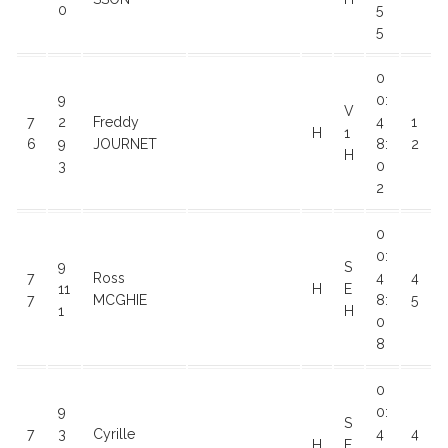
0
5
5
0
9
0:
V
7
2
Freddy
4
1
H
1
6
9
JOURNET
8:
2
H
3
0
2
0
0:
9
S
7
Ross
4
4
11
H
E
7
MCGHIE
8:
5
1
H
0
8
0
9
0:
S
7
3
Cyrille
4
4
H
E