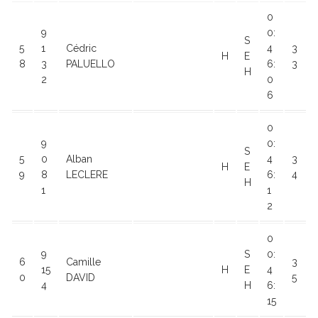
0
9
0:
S
5
1
Cédric
4
3
H
E
8
3
PALUELLO
6:
3
H
2
0
6
0
9
0:
S
5
0
Alban
4
3
H
E
9
8
LECLERE
6:
4
H
1
1
2
0
9
S
0:
6
Camille
3
15
H
E
4
0
DAVID
5
4
H
6:
15