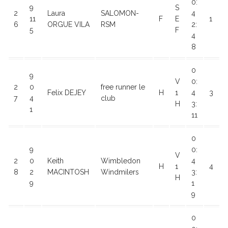
0:
9
S
2
Laura
SALOMON-
4
11
F
E
1
6
ORGUE VILA
RSM
2:
5
F
4
8
0
9
V
0:
2
0
free runner le
Felix DEJEY
H
1
4
3
7
4
club
H
3:
1
11
0
9
0:
V
2
0
Keith
Wimbledon
4
H
1
4
8
2
MACINTOSH
Windmilers
3:
H
9
1
9
0