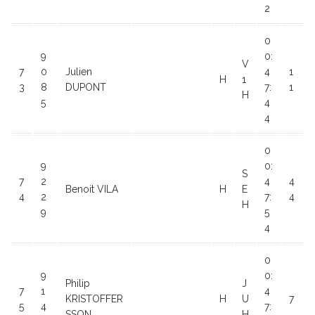
2
0
9
0:
V
7
0
Julien
4
1
H
1
3
8
DUPONT
7:
1
H
5
4
4
0
9
0:
S
7
2
4
4
Benoit VILA
H
E
4
2
7:
4
H
9
5
4
0
9
0:
Philip
J
7
1
4
KRISTOFFER
H
U
7
5
4
7:
SSON
H