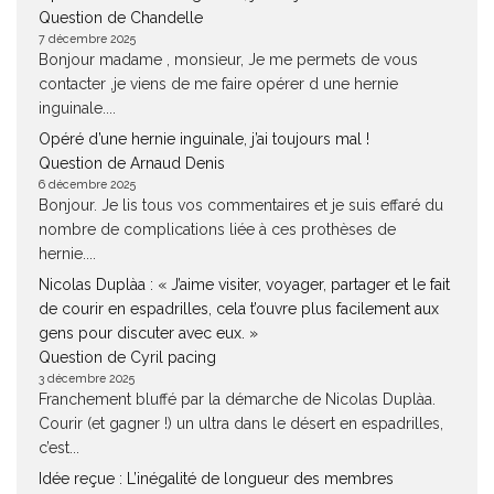
Question de Chandelle
7 décembre 2025
Bonjour madame , monsieur, Je me permets de vous
contacter ,je viens de me faire opérer d une hernie
inguinale....
Opéré d’une hernie inguinale, j’ai toujours mal !
Question de Arnaud Denis
6 décembre 2025
Bonjour. Je lis tous vos commentaires et je suis effaré du
nombre de complications liée à ces prothèses de
hernie....
Nicolas Duplàa : « J’aime visiter, voyager, partager et le fait
de courir en espadrilles, cela t’ouvre plus facilement aux
gens pour discuter avec eux. »
Question de Cyril pacing
3 décembre 2025
Franchement bluffé par la démarche de Nicolas Duplàa.
Courir (et gagner !) un ultra dans le désert en espadrilles,
c’est...
Idée reçue : L’inégalité de longueur des membres