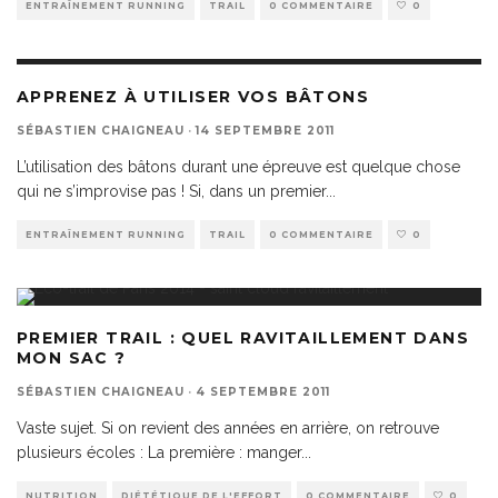
ENTRAÎNEMENT RUNNING
TRAIL
0 COMMENTAIRE
0
APPRENEZ À UTILISER VOS BÂTONS
SÉBASTIEN CHAIGNEAU
·
14 SEPTEMBRE 2011
L’utilisation des bâtons durant une épreuve est quelque chose
qui ne s’improvise pas ! Si, dans un premier
...
ENTRAÎNEMENT RUNNING
TRAIL
0 COMMENTAIRE
0
PREMIER TRAIL : QUEL RAVITAILLEMENT DANS
MON SAC ?
SÉBASTIEN CHAIGNEAU
·
4 SEPTEMBRE 2011
Vaste sujet. Si on revient des années en arrière, on retrouve
plusieurs écoles : La première : manger
...
NUTRITION
DIÉTÉTIQUE DE L'EFFORT
0 COMMENTAIRE
0