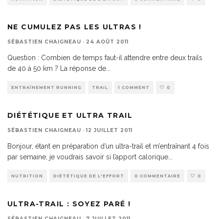
NE CUMULEZ PAS LES ULTRAS !
SÉBASTIEN CHAIGNEAU
·
24 AOÛT 2011
Question : Combien de temps faut-il attendre entre deux trails
de 40 à 50 km ? La réponse de
...
ENTRAÎNEMENT RUNNING
TRAIL
1 COMMENT
0
DIÉTÉTIQUE ET ULTRA TRAIL
SÉBASTIEN CHAIGNEAU
·
12 JUILLET 2011
Bonjour, étant en préparation d’un ultra-trail et m’entraînant 4 fois
par semaine, je voudrais savoir si l’apport calorique
...
NUTRITION
DIÉTÉTIQUE DE L'EFFORT
0 COMMENTAIRE
0
ULTRA-TRAIL : SOYEZ PARÉ !
SÉBASTIEN CHAIGNEAU
·
7 JUILLET 2011