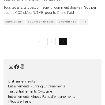
Tous les ans, la question revient : comment dois-je m’équiper
pour la CCC et/ou l’UTMB, pour le Grand Raid
...
EQUIPEMENT
COURIR EN NATURE
2 COMMENTS
0
1
2
Instagram
Facebook
500px
Entraînements
Entraînements Running
Entraînements
Trail
Entraînements Cyclisme
Entraînements Fitness
Plans d'entraînements
Plus de liens