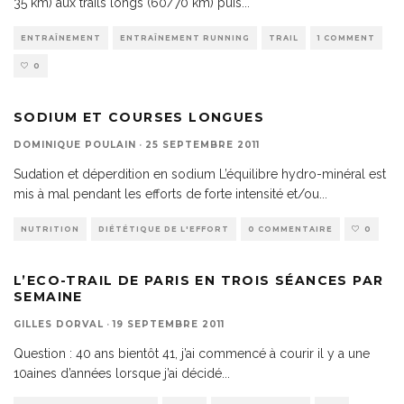
35 km) aux trails longs (60/70 km) puis
...
ENTRAÎNEMENT
ENTRAÎNEMENT RUNNING
TRAIL
1 COMMENT
0
SODIUM ET COURSES LONGUES
DOMINIQUE POULAIN
·
25 SEPTEMBRE 2011
Sudation et déperdition en sodium L’équilibre hydro-minéral est
mis à mal pendant les efforts de forte intensité et/ou
...
NUTRITION
DIÉTÉTIQUE DE L'EFFORT
0 COMMENTAIRE
0
L’ECO-TRAIL DE PARIS EN TROIS SÉANCES PAR
SEMAINE
GILLES DORVAL
·
19 SEPTEMBRE 2011
Question : 40 ans bientôt 41, j’ai commencé à courir il y a une
10aines d’années lorsque j’ai décidé
...