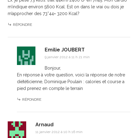
Ex: je pèse 73 kilos. trail 44km/2400 d+ en 7h45. Mon cardio
m’indique environ 5600 Kcal. Est on dans le vrai ou dois je
m’approcher des 73*44= 3200 Kcal?
RÉPONDRE
Emilie JOUBERT
9 janvier 2012 à 11 h 21 min
Bonjour,
En réponse à votre question, voici la réponse de notre
diététicienne, Dominique Poulain :
calories et course a
pied prenez en compte le terrain
RÉPONDRE
Arnaud
11 janvier 2012 à 10 h 16 min