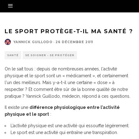
LE SPORT PROTÈGE-T-IL MA SANTÉ ?
YANNICK GUILLODO
·
26 DÉCEMBRE 2011
SANTÉ
SE SOIGNER - SE PROTÉGER
On le sait tous : depuis de nombreuses années, l'activité
physique et le sport sont un « médicament », et certainement
l'un des meilleurs. Mais y-a-t-il une certaine « dose » à
respecter ? Et comment être sûr de la bonne qualité de notre
pratique ? Yannick Guillodo, médecin, répond à ces questions.
Il existe une
différence physiologique entre l’activité
physique et le sport
:
L’activité physique est une activité qui essouffle légèrement.
Le sport est une activité qui entraîne une transpiration.