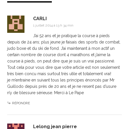
CARLI
1 juillet 2014 à 13 h 34 min
J’ai 52 ans et je pratique la course à pieds
depuis de 24 ans; plus jeune je faisais des sports de combat,
judo boxe et du ski de fond. J’ai maintenant à mon actif un
certain nombre de course dont 4 marathons et j’aime la
course à pieds, on peut dire que je suis un vrai passionné.
Tout cela pour vous dire que votre article est non seulement
très bien concu mais surtout très utile et totalement vrai!
je m’entraine en suivant tous les principes énoncés par Mr
Guillodo depuis près de 20 ans et je ne resent pas d’usure
n’y de blessure sérieuse. Merci à Le Pape
RÉPONDRE
Lelong jean pierre