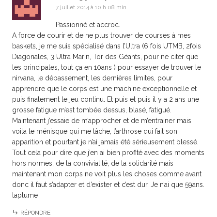
7 juillet 2014 à 10 h 08 min
Passionné et accroc.
A force de courir et de ne plus trouver de courses à mes
baskets, je me suis spécialisé dans l’Ultra (6 fois UTMB, 2fois
Diagonales, 3 Ultra Marin, Tor des Géants, pour ne citer que
les principales, tout ça en 10ans ) pour essayer de trouver le
nirvana, le dépassement, les dernières limites, pour
apprendre que le corps est une machine exceptionnelle et
puis finalement le jeu continu. Et puis et puis il y a 2 ans une
grosse fatigue m’est tombée dessus, blasé, fatigué.
Maintenant j’essaie de m’approcher et de m’entrainer mais
voila le ménisque qui me lâche, l’arthrose qui fait son
apparition et pourtant je n’ai jamais été sérieusement blessé.
Tout cela pour dire que j’en ai bien profité avec des moments
hors normes, de la convivialité, de la solidarité mais
maintenant mon corps ne voit plus les choses comme avant
donc il faut s’adapter et d’exister et c’est dur. Je n’ai que 59ans.
laplume
RÉPONDRE