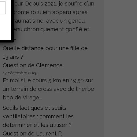
Bonjour, Depuis 2021, je souffre d’un
syndrome rotulien apparu après
un traumatisme, avec un genou
devenu chroniquement gonflé et
très...
Quelle distance pour une fille de
13 ans ?
Question de Clémence
17 décembre 2025
Et moi si je cours 5 km en 19.50 sur
un terrain de cross avec de l'herbe
bcp de virage...
Seuils lactiques et seuils
ventilatoires : comment les
déterminer et les utiliser ?
Question de Laurent P.