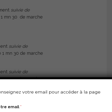
ement
suivie de
e 1 mn 30 de marche
ment
suivie de
e 1 mn 30 de marche
ment
suivie de
 1 mn 30 de marche
nseignez votre email pour accéder à la page
tre email
*
ment
suivie de