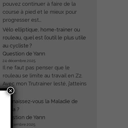
pouvez continuer à faire de la
course à pied et le mieux pour
progresser est...
Vélo elliptique, home-trainer ou
rouleau, quel est l’outil le plus utile
au cycliste ?
Question de Yann
24 décembre 2025
Il ne faut pas penser que le
rouleau se limite au travail en Z2.
Avec mon Trutrainer lesté, j’atteins
×
sans...
Connaissez-vous la Maladie de
Hoffa ?
Question de Yann
23 décembre 2025