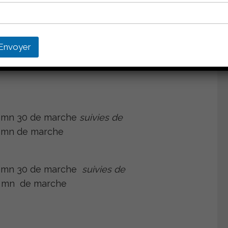
e 1 mn 30 de marche
ment
suivie de
Envoyer
 1 mn de marche
1 mn 30 de marche
suivies de
1 mn de marche
 1 mn 30 de marche
suivies de
 1 mn de marche