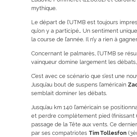
mythique.
Le départ de l’UTMB est toujours impres
qu’on y a participé… Un sentiment unique
la course de l’année. Il n’y a rien à gag
Concernant le palmarès, l’UTMB se résu
vainqueur domine largement les débats, n
C’est avec ce scénario que s’est une nou
Jusqu’au bout de suspens l’américain
Zac
semblait dominer les débats.
Jusqu’au km 140 l’américain se positionna
et perdre complètement pied (finissant
passage de la Tête aux vents. Ce dernie
par ses compatriotes
Tim Tollesfon
(3è