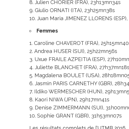
Julien CHORIER (FRA), 23h13mn34s
Giulio ORNATI (ITA), 23h25mn38s
Juan Maria JIMENEZ LLORENS (ESP),
Femmes
Caroline CHAVEROT (FRA), 25h15mn40
Andrea HUSER (SUI), 25h22mn56s
Uxue FRAILE AZPEITIA (ESP), 27h10mn
Juliette BLANCHET (FRA), 27h37mn18
Magdalena BOULET (USA), 28h18mn0
Jasmin PARIS CARNETHY (GBR), 28h3
Ildiko WERMESCHER (HUN), 29h13mn
Kaori NIWA (JPN), 29h17mn41s
Denise ZIMMERMANN (SUI), 31h00mn
Sophie GRANT (GBR), 31h53mn07s
Les résultats complets de l’UTMB 2016