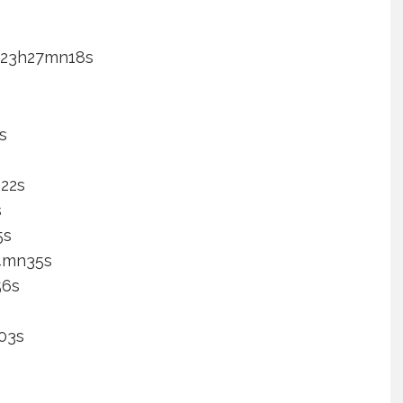
 23h27mn18s
s
22s
s
5s
4mn35s
56s
03s