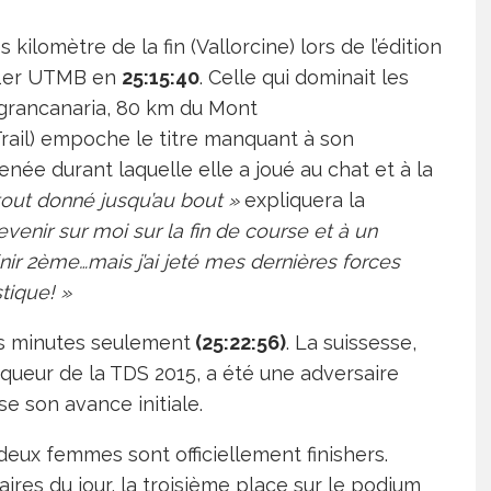
 kilomètre de la fin (Vallorcine) lors de l’édition
1er UTMB en
25:15:40
. Celle qui dominait les
sgrancanaria, 80 km du Mont
rail) empoche le titre manquant à son
e durant laquelle elle a joué au chat et à la
 tout donné jusqu’au bout »
expliquera la
venir sur moi sur la fin de course et à un
ir 2ème…mais j’ai jeté mes dernières forces
stique! »
es minutes seulement
(25:22:56)
. La suissesse,
queur de la TDS 2015, a été une adversaire
se son avance initiale.
eux femmes sont officiellement finishers.
ires du jour, la troisième place sur le podium