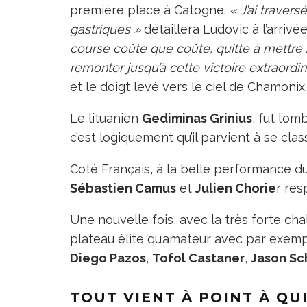
première place à Catogne.
« J’ai traver
gastriques »
détaillera Ludovic à l’arrivé
course coûte que coûte, quitte à mettre 2 
remonter jusqu’à cette victoire extraord
et le doigt levé vers le ciel de Chamonix.
Le lituanien
Gediminas Grinius
, fut l’o
c’est logiquement qu’il parvient à se cla
Coté Français, à la belle performance du 
Sébastien Camus
et
Julien Chorie
r re
Une nouvelle fois, avec la très forte ch
plateau élite qu’amateur avec par exem
Diego Pazos
,
Tofol Castaner
,
Jason Sc
TOUT VIENT À POINT À QU