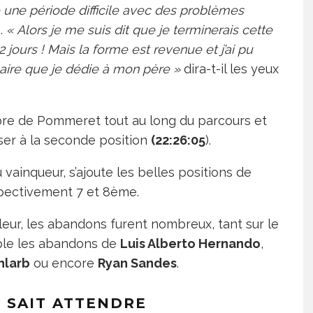
sé une période difficile avec des problèmes
e.
« Alors je me suis dit que je terminerais cette
jours ! Mais la forme est revenue et j’ai pu
inaire que je dédie à mon père »
dira-t-il les yeux
mbre de Pommeret tout au long du parcours et
sser à la seconde position
(22:26:05
).
vainqueur, s’ajoute les belles positions de
spectivement 7 et 8ème.
aleur, les abandons furent nombreux, tant sur le
ple les abandons de
Luis Alberto Hernando
,
hlarb
ou encore
Ryan Sandes
.
I SAIT ATTENDRE