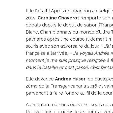
Elle l’a fait ! Après un abandon à quelques
2015,
Caroline Chaverot
remporte son 
débats depuis le début de saison (Tran
Blanc, Championnats du monde d’Ultra T
palmarès après une course rudement mené
souris avec son adversaire du jour.
« J’ai
française à l’arrivée.
« Je voyais Andréa re
moment je me suis presque résignée à fin
dans la bataille et c’est passé, c’est fanta
Elle devance
Andrea Huser
, de quelqu
2ème de la Transgancanaria 2016 et vain
parvenant à faire fondre au fil de la cour
Au moment où nous écrivons, seuls ces d
Relayée loin derrières leurs deux adversa