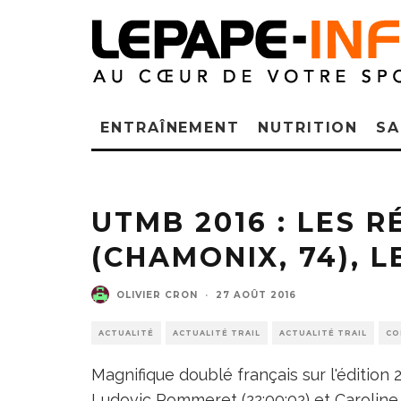
ENTRAÎNEMENT
NUTRITION
SA
UTMB 2016 : LES 
(CHAMONIX, 74), L
OLIVIER CRON
·
27 AOÛT 2016
ACTUALITÉ
ACTUALITÉ TRAIL
ACTUALITÉ TRAIL
CO
Magnifique doublé français sur l'édition 2
Ludovic Pommeret (22:00:02) et Caroline